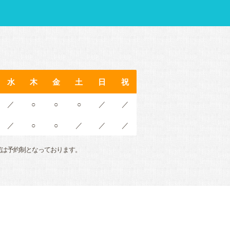
水
木
金
土
日
祝
／
○
○
○
／
／
／
○
○
／
／
／
院は予約制となっております。