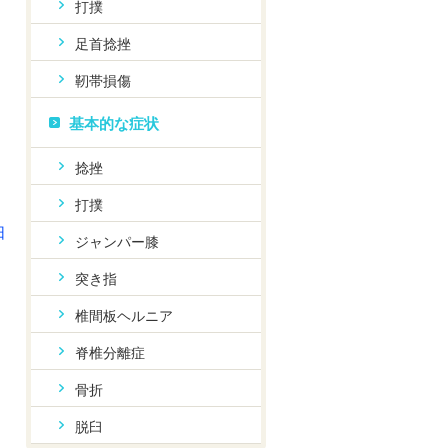
打撲
足首捻挫
靭帯損傷
基本的な症状
捻挫
打撲
日
ジャンパー膝
突き指
椎間板ヘルニア
脊椎分離症
骨折
脱臼