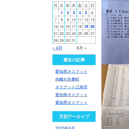
月
火
水
木
金
土
日
1
2
3
4
5
6
7
8
9
10
11
12
13
14
15
16
17
18
19
20
21
22
23
24
25
26
27
28
29
30
31
« 4月
6月 »
最近の記事
愛知県オスグット
肉離れ扶桑町
オスグット江南市
愛知県オスグット
愛知県オスグット
月別アーカイブ
2023年6月