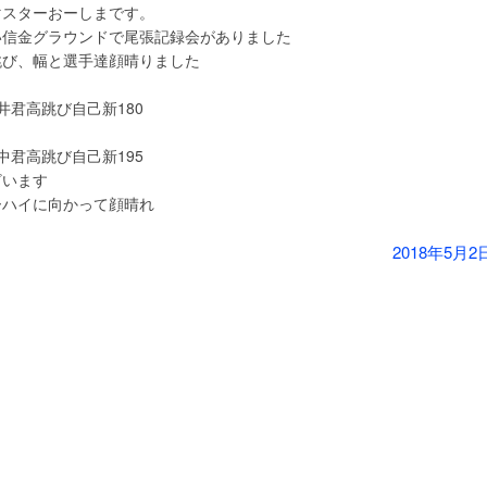
マスターおーしま
です。
い信金グラウンドで尾張記録会がありました
跳び、幅と選手達顔晴りました
井君高跳び自己新180
中君高跳び自己新195
ざいます
ーハイに向かって顔晴れ
2018年5月2