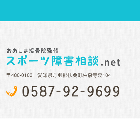
〒480-0103 愛知県丹羽郡扶桑町柏森寺裏104