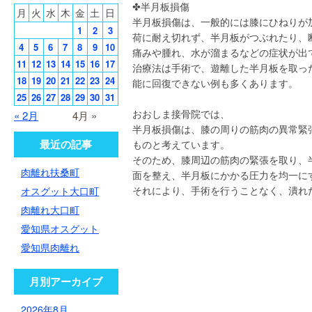
✤半月板損傷
月
火
水
木
金
土
日
半月板損傷は、一般的には膝にひねりが
1
2
3
荷に耐え切れず、半月板がつぶれたり、
4
5
6
7
8
9
10
痛みや腫れ、水が溜まるなどの症状が出
11
12
13
14
15
16
17
治療法は手術で、遊離した半月板を取っ
18
19
20
21
22
23
24
能に回復できない例も多くあります。
25
26
27
28
29
30
31
おおしま接骨院では、
« 2月
4月 »
半月板損傷は、膝の周りの筋肉の異常緊
最近の記事
ものと考えています。
そのため、膝周辺の筋肉の緊張を取り、
肉離れ扶桑町
面を整え、半月板にかかる圧力を均一に
それにより、手術を行うことなく、潰れ
オスグット大口町
肉離れ大口町
愛知県オスグット
愛知県肉離れ
月別アーカイブ
2026年8月