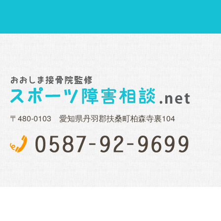
〒480-0103 愛知県丹羽郡扶桑町柏森寺裏104