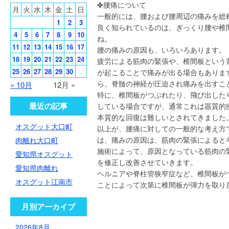
✤腰痛について
月
火
水
木
金
土
日
一般的には、腰および腰周辺の痛みを総
1
2
3
良く知られているのは、ぎっくり腰や椎
4
5
6
7
8
9
10
ね。
11
12
13
14
15
16
17
腰の痛みの原因も、いろいろあります。
18
19
20
21
22
23
24
疲労による筋肉の緊張や、椎間板という
25
26
27
28
29
30
が起こることで痛みが出る場合もありま
ら、脊髄の神経が圧迫され痛みを出すこ
« 10月
12月 »
特に、椎間板がつぶれたり、飛び出したり
最近の記事
している場合ですが、通常これは器質的疾
本質的な回復は難しいとされてきました
オスグット大口町
以上が、腰痛に対しての一般的な考え方
は、痛みの原因は、筋肉の緊張によると
肉離れ大口町
施術によって、原因となっている筋肉の
愛知県オスグット
を修正し改善させていきます。
愛知県肉離れ
ヘルニアや脊柱管狭窄症など、椎間板が
オスグット江南市
ことによって次第に椎間板が弾力を取り
月別アーカイブ
2026年8月