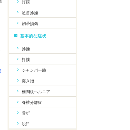
無
打撲
足首捻挫
靭帯損傷
筋
基本的な症状
き
捻挫
す
打撲
ジャンパー膝
日
突き指
椎間板ヘルニア
脊椎分離症
骨折
脱臼