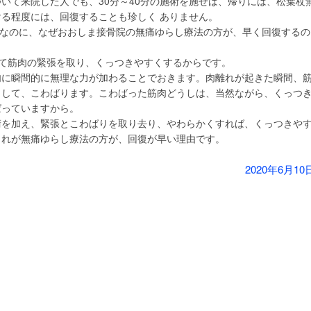
いて来院した人でも、30分～40分の施術を施せば、帰りには、松葉杖
る程度には、回復することも珍しく ありません。
じなのに、なぜおおしま接骨院の無痛ゆらし療法の方が、早く回復するの
じて筋肉の緊張を取り、くっつきやすくするからです。
肉に瞬間的に無理な力が加わることでおきます。肉離れが起きた瞬間、
りして、こわばります。こわばった筋肉どうしは、当然ながら、くっつ
ばっていますから。
術を加え、緊張とこわばりを取り去り、やわらかくすれば、くっつきや
これが無痛ゆらし療法の方が、回復が早い理由です。
2020年6月10