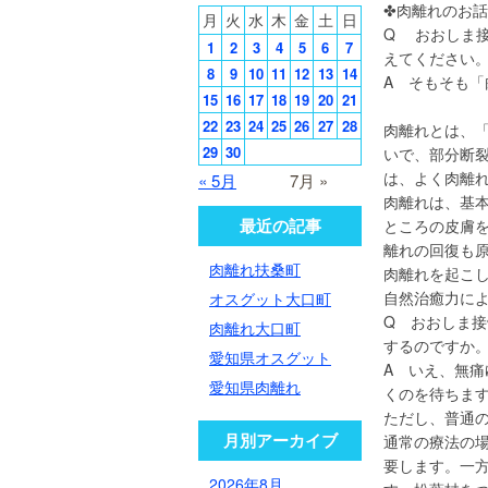
✤肉離れのお
月
火
水
木
金
土
日
Q おおしま
1
2
3
4
5
6
7
えてください
8
9
10
11
12
13
14
A そもそも
15
16
17
18
19
20
21
22
23
24
25
26
27
28
肉離れとは、
29
30
いで、部分断裂
は、よく肉離
« 5月
7月 »
肉離れは、基
最近の記事
ところの皮膚
離れの回復も
肉離れ扶桑町
肉離れを起こ
自然治癒力に
オスグット大口町
Q おおしま
肉離れ大口町
するのですか
愛知県オスグット
A いえ、無
愛知県肉離れ
くのを待ちま
ただし、普通
月別アーカイブ
通常の療法の場
要します。一方
2026年8月