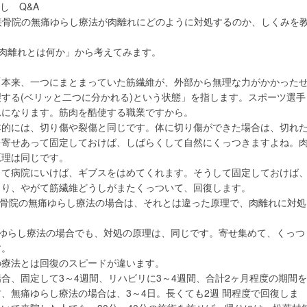
話し Q&A
接骨院の無痛ゆらし療法が肉離れにどのように対処するのか、しくみを
。
「肉離れとは何か」から考えてみます。
「本来、一つにまとまっていた筋繊維が、外部から無理な力がかかった
する(ベリッと二つに分かれる)という状態」を指します。スポーツ選手
れになります。筋肉を酷使する職業ですから。
本的には、切り傷や裂傷と同じです。体に切り傷ができた場合は、切れ
を寄せあって固定しておけば、しばらくして自然にくっつきますよね。
原理は同じです。
して病院にいけば、ギブスをはめてくれます。そうして固定しておけば
より、やがて筋繊維どうしがまたくっついて、回復します。
接骨院の無痛ゆらし療法の場合は、それとは違った原理で、肉離れに対処
。
痛ゆらし療法の場合でも、対処の原理は、同じです。寄せ集めて、くっつ
す。
の療法とは回復のスピードが違います。
合、固定して3～4週間、リハビリに3～4週間、合計2ヶ月程度の期間を
、無痛ゆらし療法の場合は、3～4日。長くても2週 間程度で回復しま