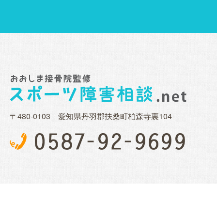
〒480-0103 愛知県丹羽郡扶桑町柏森寺裏104