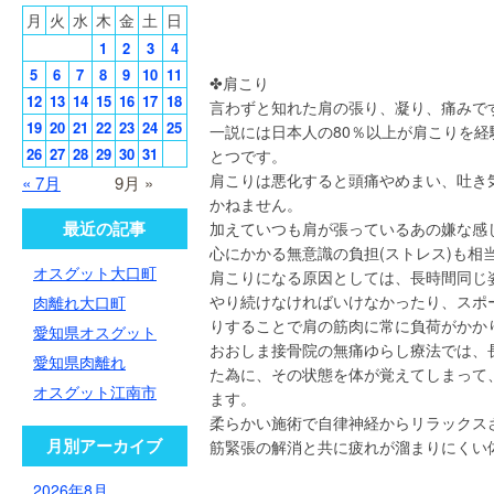
月
火
水
木
金
土
日
1
2
3
4
5
6
7
8
9
10
11
✤肩こ
12
13
14
15
16
17
18
言わずと知れた肩の張り、凝り、痛みで
19
20
21
22
23
24
25
一説には日本人の80％以上が肩こりを
26
27
28
29
30
31
とつです。
肩こりは悪化すると頭痛やめまい、吐き
« 7月
9月 »
かねません。
最近の記事
加えていつも肩が張っているあの嫌な感
心にかかる無意識の負担(ストレス)も相
オスグット大口町
肩こりになる原因としては、長時間同じ
やり続けなければいけなかったり、スポ
肉離れ大口町
りすることで肩の筋肉に常に負荷がかか
愛知県オスグット
おおしま接骨院の無痛ゆらし療法では、
愛知県肉離れ
た為に、その状態を体が覚えてしまって
オスグット江南市
ます。
柔らかい施術で自律神経からリラックス
月別アーカイブ
筋緊張の解消と共に疲れが溜まりにくい
2026年8月