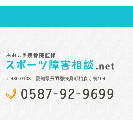
〒480-0103 愛知県丹羽郡扶桑町柏森寺裏104