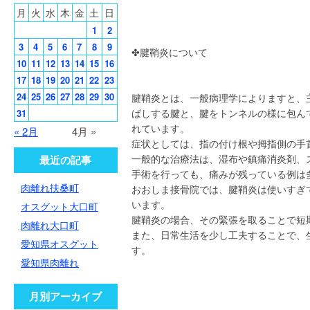
月
火
水
木
金
土
日
1
2
3
4
5
6
7
8
9
✤腱鞘炎について
10
11
12
13
14
15
16
17
18
19
20
21
22
23
24
25
26
27
28
29
30
腱鞘炎とは、一般病理学によりますと、
ばしする腱と、腱をトンネルの様に包ん
31
れています。
« 2月
4月 »
症状としては、指の付け根や拇指側の手
一般的な治療法は、湿布や鎮痛消炎剤、
最近の記事
手術を行っても、痛みが残っている例は
肉離れ扶桑町
おおしま接骨院では、腱鞘炎は使いすぎ
います。
オスグット大口町
腱鞘炎の場合、その緊張を取ることで短
肉離れ大口町
また、日常生活を少し工夫することで、
愛知県オスグット
す。
愛知県肉離れ
月別アーカイブ