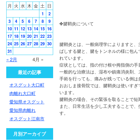
月
火
水
木
金
土
日
1
2
3
4
5
6
7
8
9
✤腱鞘炎について
10
11
12
13
14
15
16
17
18
19
20
21
22
23
24
25
26
27
28
29
30
腱鞘炎とは、一般病理学によりますと、
ばしする腱と、腱をトンネルの様に包ん
31
れています。
« 2月
4月 »
症状としては、指の付け根や拇指側の手
一般的な治療法は、湿布や鎮痛消炎剤、
最近の記事
手術を行っても、痛みが残っている例は
オスグット大口町
おおしま接骨院では、腱鞘炎は使いすぎ
います。
肉離れ大口町
腱鞘炎の場合、その緊張を取ることで短
愛知県オスグット
また、日常生活を少し工夫することで、
愛知県肉離れ
す。
オスグット江南市
月別アーカイブ