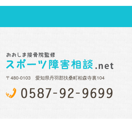
〒480-0103 愛知県丹羽郡扶桑町柏森寺裏104