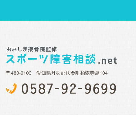
〒480-0103 愛知県丹羽郡扶桑町柏森寺裏104