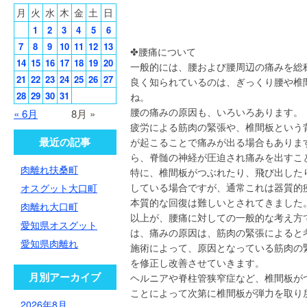
月
火
水
木
金
土
日
1
2
3
4
5
6
7
8
9
10
11
12
13
✤腰痛について
14
15
16
17
18
19
20
一般的には、腰および腰周辺の痛みを総
21
22
23
24
25
26
27
良く知られているのは、ぎっくり腰や椎
28
29
30
31
ね。
腰の痛みの原因も、いろいろあります。
« 6月
8月 »
疲労による筋肉の緊張や、椎間板という
最近の記事
が起こることで痛みが出る場合もありま
ら、脊髄の神経が圧迫され痛みを出すこ
肉離れ扶桑町
特に、椎間板がつぶれたり、飛び出したり
している場合ですが、通常これは器質的疾
オスグット大口町
本質的な回復は難しいとされてきました
肉離れ大口町
以上が、腰痛に対しての一般的な考え方
愛知県オスグット
は、痛みの原因は、筋肉の緊張によると
愛知県肉離れ
施術によって、原因となっている筋肉の
を修正し改善させていきます。
月別アーカイブ
ヘルニアや脊柱管狭窄症など、椎間板が
ことによって次第に椎間板が弾力を取り
2026年8月