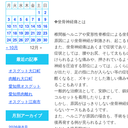
月
火
水
木
金
土
日
1
2
3
4
5
6
7
8
9
✤坐骨神経痛とは
10
11
12
13
14
15
16
17
18
19
20
21
22
23
椎間板ヘルニアや変形性脊椎症による坐
24
25
26
27
28
29
30
原因により坐骨神経が刺激され、起こる
また、坐骨神経痛はあくまで症状であり
« 10月
12月 »
症状としては、腰やお尻、そして太もも
最近の記事
けられるような痛みや、押されているよ
神経を圧迫する部位によっては、ふくら
オスグット大口町
が出たり、足の指に力が入らない等の症
酷くなると、ズキッ！とした激しい痛み
肉離れ大口町
ることもあります。
愛知県オスグット
一般的な治療法として、安静にして、鎮
愛知県肉離れ
コルセットを着用したりします。
オスグット江南市
しかし、原因がはっきりしない坐骨神経
らないケースもあるようです。
月別アーカイブ
また、ヘルニアが原因の場合も、手術を
後再発する例が見られるようです。
2026年8月