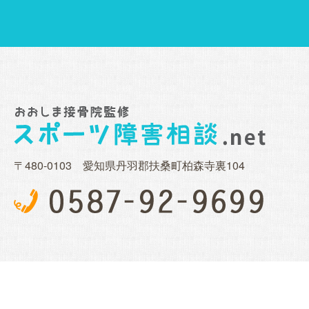
〒480-0103 愛知県丹羽郡扶桑町柏森寺裏104