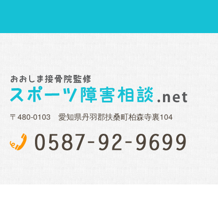
〒480-0103 愛知県丹羽郡扶桑町柏森寺裏104