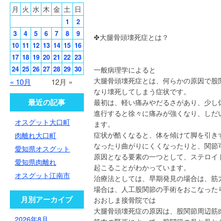
月
火
水
木
金
土
日
1
2
3
4
5
6
7
8
9
✤大腿骨頭壊死症とは？
10
11
12
13
14
15
16
17
18
19
20
21
22
23
24
25
26
27
28
29
30
一般病理学によると
大腿骨頭壊死症とは、何らかの原因で股
« 10月
12月 »
なり壊死してしまう症状です。
最近の記事
最初は、軽い痛みやだるさがあり、少し
進行すると徐々に痛みが強くなり、しだ
オスグット大口町
ます。
症状が酷くなると、体を傾けて脚を引き
肉離れ大口町
なったり曲がりにくくなったりと、関節
愛知県オスグット
原因となる要素の一つとして、ステロイ
愛知県肉離れ
起こることがわかっています。
オスグット江南市
治療法としては、早期発見の場合は、筋
場合は、人工股関節の手術をおこなった
月別アーカイブ
おおしま接骨院では
大腿骨頭壊死症の原因は、股関節周辺筋
2026年8月