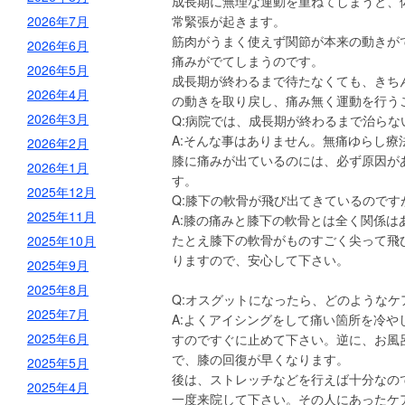
成長期に無理な運動を重ねてしまうと、
2026年7月
常緊張が起きます。
筋肉がうまく使えず関節が本来の動きが
2026年6月
痛みがでてしまうのです。
2026年5月
成長期が終わるまで待たなくても、きち
2026年4月
の動きを取り戻し、痛み無く運動を行う
2026年3月
Q:病院では、成長期が終わるまで治ら
A:そんな事はありません。無痛ゆらし
2026年2月
膝に痛みが出ているのには、必ず原因が
2026年1月
す。
2025年12月
Q:膝下の軟骨が飛び出てきているのです
2025年11月
A:膝の痛みと膝下の軟骨とは全く関係は
たとえ膝下の軟骨がものすごく尖って飛
2025年10月
りますので、安心して下さい。
2025年9月
2025年8月
Q:オスグットになったら、どのような
2025年7月
A:よくアイシングをして痛い箇所を冷
2025年6月
すのですぐに止めて下さい。逆に、お風
で、膝の回復が早くなります。
2025年5月
後は、ストレッチなどを行えば十分なの
2025年4月
一度来院して下さい。その人にあったケ