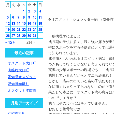
月
火
水
木
金
土
日
1
2
3
4
5
6
7
8
9
10
11
✤オスグット・シュラッダー病 (成長痛
12
13
14
15
16
17
18
19
20
21
22
23
24
25
26
27
28
29
30
31
一般病理学によると
成長期の子供に多く、膝に強い痛みが出
« 12月
2月 »
特にスポーツをする子供達にとっては選
最近の記事
て知られています。
成長痛ともいわれるオスグット病は、成
オスグット大口町
つきあって行くしかないと考えられてい
実際の少年スポーツの現場でも、「成長
肉離れ大口町
我慢しているんだからオマエも頑張れ！
愛知県オスグット
しかし、痛みの出ている当の子供たちに
愛知県肉離れ
なに痛くちゃやってられない」のが正直
オスグット江南市
果たして本当に、オスグット病の痛みは
いのでしょうか？
月別アーカイブ
我々はそのようには考えていません。
おおしま接骨院では
2026年8月