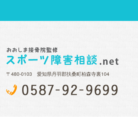
〒480-0103 愛知県丹羽郡扶桑町柏森寺裏104