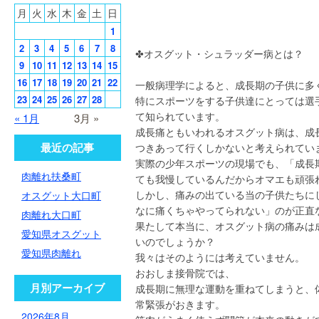
月
火
水
木
金
土
日
1
2
3
4
5
6
7
8
✤オスグット・シュラッダー病とは？
9
10
11
12
13
14
15
16
17
18
19
20
21
22
一般病理学によると、成長期の子供に多
23
24
25
26
27
28
特にスポーツをする子供達にとっては選
て知られています。
« 1月
3月 »
成長痛ともいわれるオスグット病は、成
最近の記事
つきあって行くしかないと考えられてい
実際の少年スポーツの現場でも、「成長
肉離れ扶桑町
ても我慢しているんだからオマエも頑張
しかし、痛みの出ている当の子供たちに
オスグット大口町
なに痛くちゃやってられない」のが正直
肉離れ大口町
果たして本当に、オスグット病の痛みは
愛知県オスグット
いのでしょうか？
愛知県肉離れ
我々はそのようには考えていません。
おおしま接骨院では、
月別アーカイブ
成長期に無理な運動を重ねてしまうと、
常緊張がおきます。
2026年8月