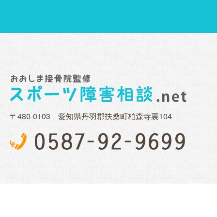
〒480-0103 愛知県丹羽郡扶桑町柏森寺裏104