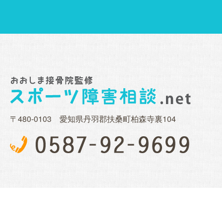
〒480-0103 愛知県丹羽郡扶桑町柏森寺裏104