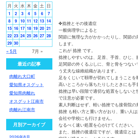
月
火
水
木
金
土
日
1
2
3
4
5
6
7
8
9
10
11
12
13
14
✤捻挫とその後遺症
15
16
17
18
19
20
21
一般病理学によると
22
23
24
25
26
27
28
関節に無理な力がかかったりし、関節の
29
30
します。
これが 捻挫 です。
« 5月
7月 »
捻挫しやすいのは、足首、手首、ひじ、
最近の記事
足関節の外くるぶしに、骨と骨をつない
う丈夫な線維組織があります。
肉離れ大口町
足をくじいて靱帯が切れてしまうことを
高いところから落ちたりしたときにも手
愛知県オスグット
捻挫は早い段階で適切な処置をしないと
愛知県肉離れ
で注意が必要です。
オスグット江南市
素人判断はせず、軽い捻挫でも接骨院の
肉離れ江南市
捻挫 も軽い方と重い方がおり、重い人
会社や学校にも行けません。
月別アーカイブ
なるべく速い処置を心がけてください。
また、捻挫の後遺症ですが、後遺症とは
2026年8月