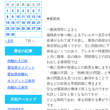
月
火
水
木
金
土
日
1
2
3
4
5
6
7
8
9
10
11
12
13
14
✤紫斑病
15
16
17
18
19
20
21
22
23
24
25
26
27
28
一般病理学によると
29
30
扁桃炎や食べ物によるアレルギー反応や
血液がもれて皮下出血し、紫色の斑紋が
« 5月
7月 »
発症部位は様々ですが、主に四肢(特に下
最近の記事
病名はいくつかあり、アレルギー性紫斑
と共に腹痛、足の痛み、関節痛などの症
肉離れ大口町
おおしま接骨院では
一般に安静や投薬などの処置を施します
愛知県オスグット
「内臓の不調」と「頸椎(首)の問題」と
愛知県肉離れ
体の問題点を見つけ出し解消することで
オスグット江南市
炎などの症状を早期回復に導きます。
肉離れ江南市
Q:なぜ紫斑病が整体で良くなるのですか
A:詳しく話すと長くなるのですが・・、
月別アーカイブ
どんな病気であれ、体を回復する事がで
です。
2026年8月