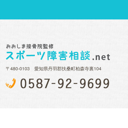
〒480-0103 愛知県丹羽郡扶桑町柏森寺裏104