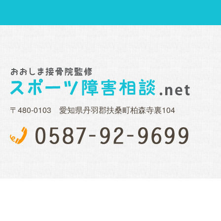
〒480-0103 愛知県丹羽郡扶桑町柏森寺裏104