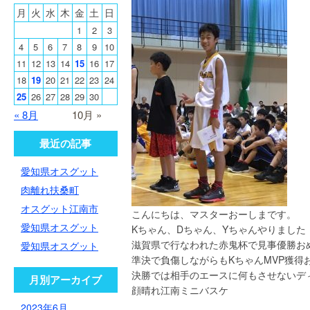
月
火
水
木
金
土
日
1
2
3
4
5
6
7
8
9
10
11
12
13
14
15
16
17
18
19
20
21
22
23
24
25
26
27
28
29
30
« 8月
10月 »
最近の記事
愛知県オスグット
肉離れ扶桑町
オスグット江南市
こんにちは、マスターおーしま
です。
愛知県オスグット
Kちゃん、Dちゃん、Yちゃんやりました
滋賀県で行なわれた
赤鬼杯で見事優勝
お
愛知県オスグット
準決で負傷しながらもKちゃんMVP獲得
決勝では相手のエースに何もさせないデ
月別アーカイブ
顔晴れ
江南ミニバスケ
2023年6月