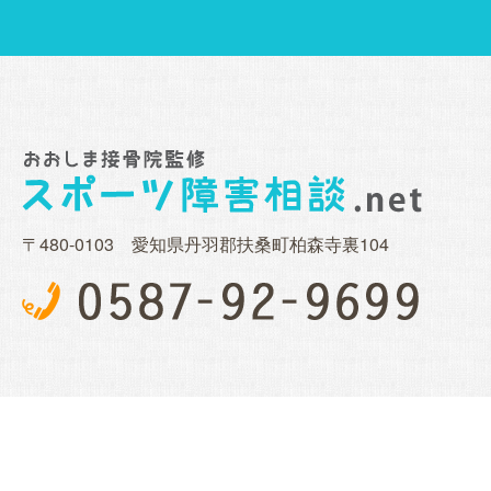
〒480-0103 愛知県丹羽郡扶桑町柏森寺裏104