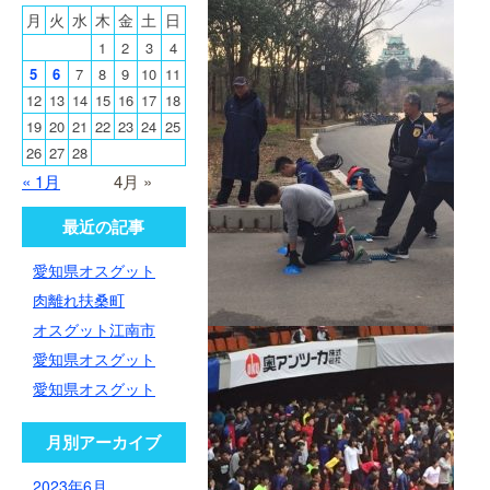
月
火
水
木
金
土
日
1
2
3
4
5
6
7
8
9
10
11
12
13
14
15
16
17
18
19
20
21
22
23
24
25
26
27
28
« 1月
4月 »
最近の記事
愛知県オスグット
肉離れ扶桑町
オスグット江南市
愛知県オスグット
愛知県オスグット
月別アーカイブ
2023年6月