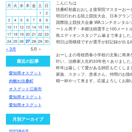
こんにちは
月
火
水
木
金
土
日
扶桑町柏森おおしま接骨院マスターおー
1
2
明日行われる陸上競技大会、日本グランプ
3
4
5
6
7
8
9
国際陸上競技大会兼 WAコンチネンタル
10
11
12
13
14
15
16
ートル男子・本郷汰樹選手と100メート
17
18
19
20
21
22
23
島エディオンスタジアム
まで来ました
24
25
26
27
28
29
30
明日は雨模様ですが選手が好記録が出る
« 3月
5月 »
おーしまの母校西春小学校の文集に将来
最近の記事
叶い、治療家人生約33年色々ありました
昨年は厳しくて愛がある師匠も亡くしま
愛知県オスグット
家族、スタッフ、患者さん、仲間のお陰
精一杯やって来ます。応援よろしくお願
肉離れ扶桑町
オスグット江南市
愛知県オスグット
愛知県オスグット
月別アーカイブ
2023年6月