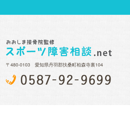
〒480-0103 愛知県丹羽郡扶桑町柏森寺裏104