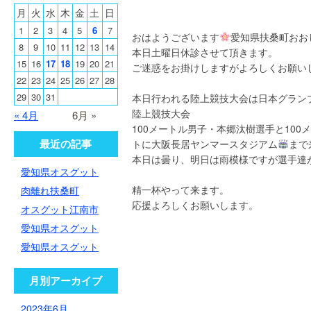
月
火
水
木
金
土
日
1
2
3
4
5
6
7
おはようございます
愛知県扶桑町おお
8
9
10
11
12
13
14
本日土曜日休診させて頂きます。
15
16
17
18
19
20
21
ご迷惑をお掛けしますがよろしくお願い
22
23
24
25
26
27
28
29
30
31
本日行われる陸上競技大会は日本グランプ
陸上競技大会
« 4月
6月 »
100メートル男子・本郷汰樹選手と10
最近の記事
トに大阪長居ヤンマースタジアム
まで
本日は曇り、明日は雨模様ですが選手達
愛知県オスグット
精一杯やって来ます。
肉離れ扶桑町
応援よろしくお願いします。
オスグット江南市
愛知県オスグット
愛知県オスグット
月別アーカイブ
2023年6月