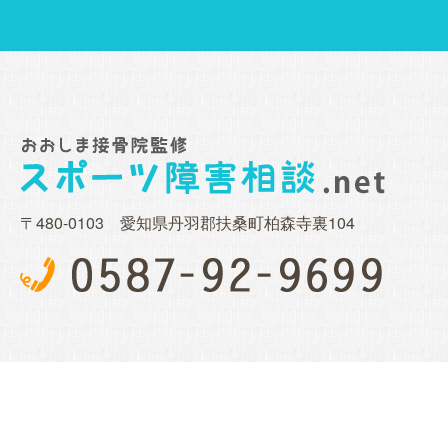
〒480-0103 愛知県丹羽郡扶桑町柏森寺裏104