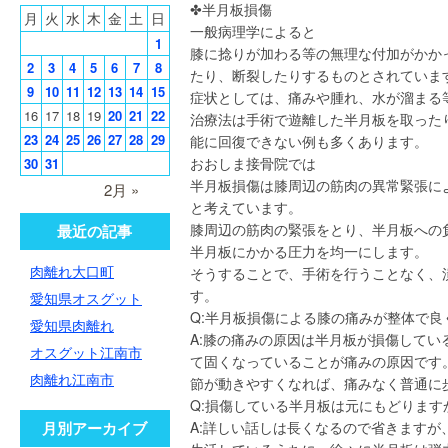
✤半月板損傷
月
火
水
木
金
土
日
一般病理学によると
1
膝に捻りが加わる等の無理な付加がかか
2
3
4
5
6
7
8
たり、断裂したりするものとされていま
9
10
11
12
13
14
15
症状としては、痛みや腫れ、水が溜まる
16
17
18
19
20
21
22
治療法は手術で遊離した半月板を取った
23
24
25
26
27
28
29
能に回復できない例も多くあります。
おおしま接骨院では
30
31
半月板損傷は膝周辺の筋肉の異常緊張に
2月 »
と考えています。
膝周辺の筋肉の緊張をとり、半月板への
最近の記事
半月板にかかる圧力を均一にします。
肉離れ大口町
そうすることで、手術を行うことなく、
す。
愛知県オスグット
Q:半月板損傷による膝の痛みが整体で良
愛知県肉離れ
A:膝の痛みの原因は半月板が損傷して
オスグット江南市
て固くなっていることが痛みの原因です
肉離れ江南市
節が動きやすくなれば、痛みなく普通に
Q:損傷している半月板は元にもどります
月別アーカイブ
A:詳しい話しは長くなるので省きます