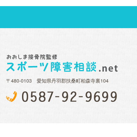
〒480-0103 愛知県丹羽郡扶桑町柏森寺裏104