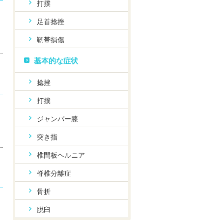
打撲
足首捻挫
靭帯損傷
基本的な症状
捻挫
打撲
ジャンパー膝
突き指
椎間板ヘルニア
脊椎分離症
骨折
脱臼