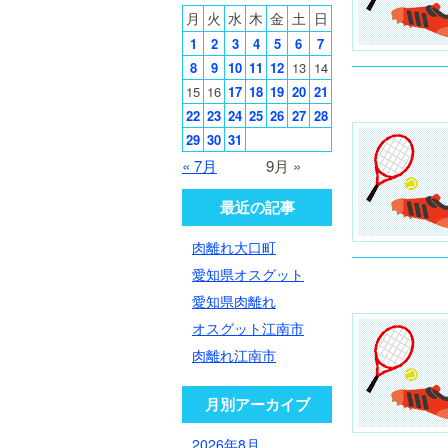
月
火
水
木
金
土
日
1
2
3
4
5
6
7
8
9
10
11
12
13
14
15
16
17
18
19
20
21
22
23
24
25
26
27
28
29
30
31
« 7月
9月 »
最近の記事
肉離れ大口町
愛知県オスグット
愛知県肉離れ
オスグット江南市
肉離れ江南市
月別アーカイブ
2026年8月