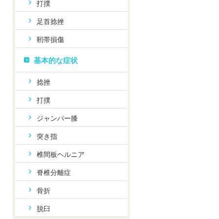
打撲
足首捻挫
靭帯損傷
基本的な症状
捻挫
打撲
ジャンパー膝
突き指
椎間板ヘルニア
脊椎分離症
骨折
脱臼