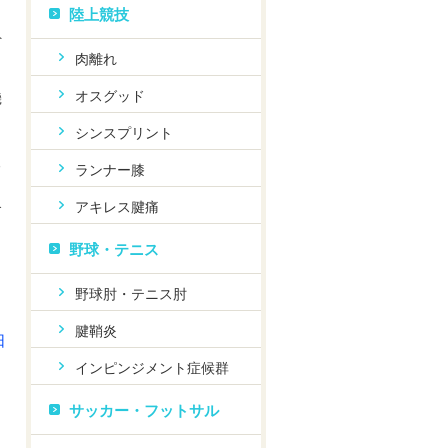
陸上競技
負
肉離れ
オスグッド
機
シンスプリント
る
ランナー膝
アキレス腱痛
合
野球・テニス
野球肘・テニス肘
腱鞘炎
日
インピンジメント症候群
サッカー・フットサル