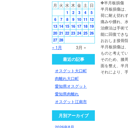
✤半月板損傷
月
火
水
木
金
土
日
半月板損傷は
1
2
3
4
5
荷に耐え切れ
6
7
8
9
10
11
12
痛みや腫れ、
13
14
15
16
17
18
19
治療法は手術
20
21
22
23
24
25
26
能に回復でき
27
28
おおしま接骨
半月板損傷は
« 1月
3月 »
ものと考えて
最近の記事
そのため、膝
面を整え、半
オスグット大口町
それにより、
肉離れ大口町
愛知県オスグット
愛知県肉離れ
オスグット江南市
月別アーカイブ
2026年8月