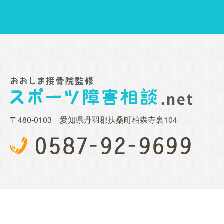
〒480-0103 愛知県丹羽郡扶桑町柏森寺裏104