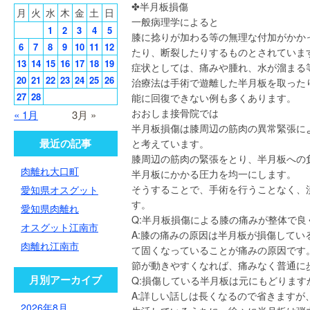
✤半月板損傷
月
火
水
木
金
土
日
一般病理学によると
1
2
3
4
5
膝に捻りが加わる等の無理な付加がかか
6
7
8
9
10
11
12
たり、断裂したりするものとされていま
13
14
15
16
17
18
19
症状としては、痛みや腫れ、水が溜まる
20
21
22
23
24
25
26
治療法は手術で遊離した半月板を取った
27
28
能に回復できない例も多くあります。
おおしま接骨院では
« 1月
3月 »
半月板損傷は膝周辺の筋肉の異常緊張に
最近の記事
と考えています。
膝周辺の筋肉の緊張をとり、半月板への
肉離れ大口町
半月板にかかる圧力を均一にします。
そうすることで、手術を行うことなく、
愛知県オスグット
す。
愛知県肉離れ
Q:半月板損傷による膝の痛みが整体で良
オスグット江南市
A:膝の痛みの原因は半月板が損傷して
肉離れ江南市
て固くなっていることが痛みの原因です
節が動きやすくなれば、痛みなく普通に
月別アーカイブ
Q:損傷している半月板は元にもどります
A:詳しい話しは長くなるので省きます
2026年8月