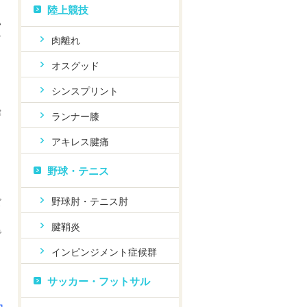
陸上競技
ハ
な
肉離れ
オスグッド
シンスプリント
律
ランナー膝
っ
アキレス腱痛
く
野球・テニス
野球肘・テニス肘
ズ
腱鞘炎
で
インピンジメント症候群
サッカー・フットサル