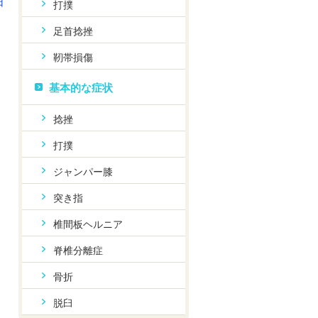
日
打撲
足首捻挫
靭帯損傷
基本的な症状
捻挫
打撲
ジャンパー膝
突き指
椎間板ヘルニア
脊椎分離症
骨折
脱臼