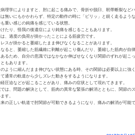
般病理学によりますと、肘に起こる痛みで、骨折や脱臼、靭帯断裂など
因は無いにもかかわらず、特定の動作の時に「ビリッ」と鋭く走るよう
つも重い感じの鈍痛を感じている状態。
つけたり、怪我の後遺症により鈍痛を感じることもあります。
因は、過度の負荷が掛かったことによる筋疲労です。
トレスが掛かると萎縮したまま伸びなくなることがあります。
くなると、萎縮した筋繊維に剥離が起こり傷んだり、萎縮した筋肉が自
にあるため、自分の意識ではなかなか伸ばせなくなり関節のずれが起こ
こともあります。
そのように縮んだまま伸びない状態にある時、その関節は必要以上に強
って通常の軌道から少しズレた動きをするようになります。
神経圧迫などが起こることがあり、痛みの症状として現れてきます。
院では、問題の解決として、筋肉の異常な緊張の解消とともに、関節の
います。
本来の正しい軌道で肘関節が可動できるようになり、痛みの解消が可能