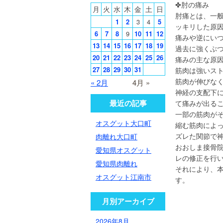
✤肘の痛み
月
火
水
木
金
土
日
肘痛とは、一
1
2
3
4
5
ッキリした原
6
7
8
9
10
11
12
痛みや逆にい
13
14
15
16
17
18
19
過去に強くぶ
20
21
22
23
24
25
26
痛みの主な原
27
28
29
30
31
筋肉は強いス
筋肉が伸びな
« 2月
4月 »
神経の支配下
最近の記事
て痛みが出る
一部の筋肉が
オスグット大口町
縮む筋肉によ
ズレた関節で
肉離れ大口町
おおしま接骨
愛知県オスグット
レの修正を行
愛知県肉離れ
それにより、
オスグット江南市
す。
月別アーカイブ
2026年8月