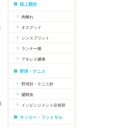
陸上競技
負
肉離れ
オスグッド
機
シンスプリント
ランナー膝
る
アキレス腱痛
合
野球・テニス
野球肘・テニス肘
腱鞘炎
日
インピンジメント症候群
サッカー・フットサル