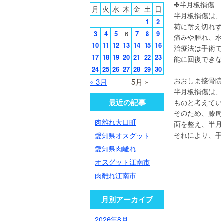
✤半月板損傷
月
火
水
木
金
土
日
半月板損傷は
1
2
荷に耐え切れ
3
4
5
6
7
8
9
痛みや腫れ、
10
11
12
13
14
15
16
治療法は手術
17
18
19
20
21
22
23
能に回復でき
24
25
26
27
28
29
30
おおしま接骨
« 3月
5月 »
半月板損傷は
最近の記事
ものと考えて
そのため、膝
肉離れ大口町
面を整え、半
それにより、
愛知県オスグット
愛知県肉離れ
オスグット江南市
肉離れ江南市
月別アーカイブ
2026年8月