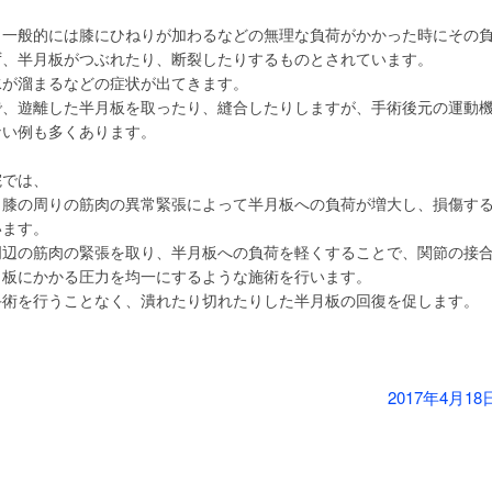
、一般的には膝にひねりが加わるなどの無理な負荷がかかった時にその
ず、半月板がつぶれたり、断裂したりするものとされています。
水が溜まるなどの症状が出てきます。
で、遊離した半月板を取ったり、縫合したりしますが、手術後元の運動
ない例も多くあります。
院では、
、膝の周りの筋肉の異常緊張によって半月板への負荷が増大し、損傷す
います。
周辺の筋肉の緊張を取り、半月板への負荷を軽くすることで、関節の接
月板にかかる圧力を均一にするような施術を行います。
手術を行うことなく、潰れたり切れたりした半月板の回復を促します。
2017年4月18