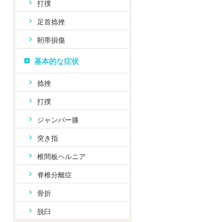
打撲
足首捻挫
靭帯損傷
基本的な症状
捻挫
打撲
ジャンパー膝
突き指
椎間板ヘルニア
脊椎分離症
骨折
脱臼