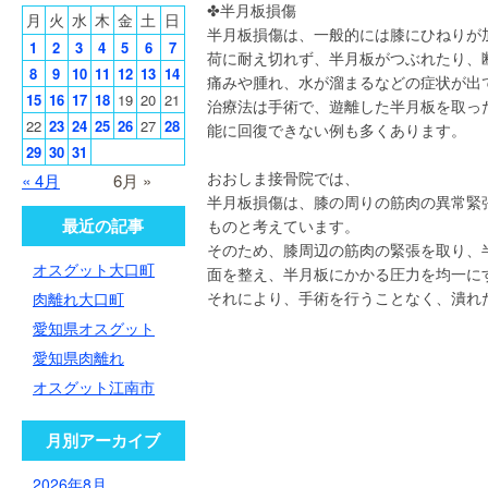
✤半月板損傷
月
火
水
木
金
土
日
半月板損傷は、一般的には膝にひねりが
1
2
3
4
5
6
7
荷に耐え切れず、半月板がつぶれたり、
8
9
10
11
12
13
14
痛みや腫れ、水が溜まるなどの症状が出
15
16
17
18
19
20
21
治療法は手術で、遊離した半月板を取っ
22
23
24
25
26
27
28
能に回復できない例も多くあります。
29
30
31
おおしま接骨院では、
« 4月
6月 »
半月板損傷は、膝の周りの筋肉の異常緊
最近の記事
ものと考えています。
そのため、膝周辺の筋肉の緊張を取り、
オスグット大口町
面を整え、半月板にかかる圧力を均一に
それにより、手術を行うことなく、潰れ
肉離れ大口町
愛知県オスグット
愛知県肉離れ
オスグット江南市
月別アーカイブ
2026年8月