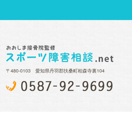
〒480-0103 愛知県丹羽郡扶桑町柏森寺裏104