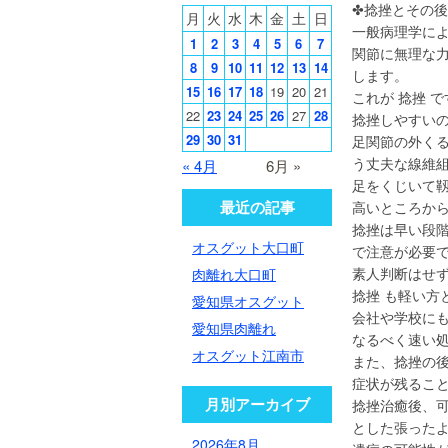
✤捻挫と
月
火
水
木
金
土
日
一般病理学に
1
2
3
4
5
6
7
関節に無理な
8
9
10
11
12
13
14
します。
15
16
17
18
19
20
21
これが 捻挫 で
22
23
24
25
26
27
28
捻挫しやすい
29
30
31
足関節の外く
う丈夫な線維
« 4月
6月 »
足をくじいて
最近の記事
高いところか
捻挫は早い段
オスグット大口町
で注意が必要
素人判断はせ
肉離れ大口町
捻挫 も軽い
愛知県オスグット
会社や学校に
愛知県肉離れ
なるべく速い
オスグット江南市
また、捻挫の
症状が残るこ
月別アーカイブ
捻挫治癒後、
とした張った
2026年8月