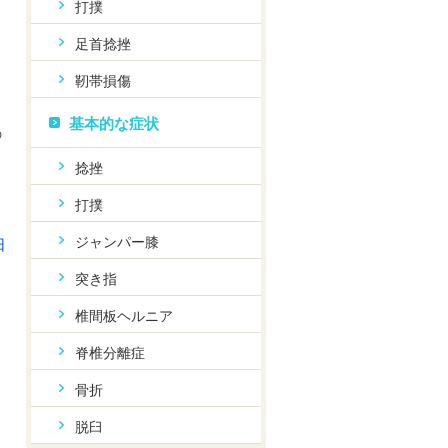
打撲
足首捻挫
靭帯損傷
基本的な症状
の
捻挫
打撲
ジャンパー膝
日
突き指
椎間板ヘルニア
脊椎分離症
骨折
脱臼