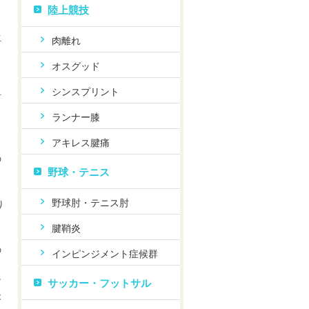
陸上競技
生
肉離れ
オスグッド
シンスプリント
言
ランナー膝
アキレス腱痛
の
野球・テニス
野球肘・テニス肘
り
腱鞘炎
の
インピンジメント症候群
ン
サッカー・フットサル
後