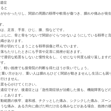
その後遺症
よると
力がかかったりし、関節の周囲の靱帯や軟骨が傷つき、腫れや痛みが発
す。
のは、足首、手首、ひじ、膝、指などです。
るぶしに、骨と骨をつないで関節がぐらつかないようにしている靱帯と
組織があります。
靱帯が切れてしまうことを靱帯損傷と呼んでいます。
ら落ちたりしたときにも手首や足首に捻挫が起きます。
階で適切な処置をしないと慢性化をし、くせになり何度も繰り返します
です。
ず、軽い捻挫でも接骨院の判断を得たほうが良いでしょう。
方と重い方がおり、重い人は腫れもひどく関節が動きませんし生活にも困
も行けません。
処置を心がけてください。
後遺症ですが、後遺症とは「急性期症状が治癒した後も、機能障害など
と」とあります。
可動範囲の狭窄、違和感、チクッとした痛み、シクシクした痛み、ズー
ような痛み、ある方向に曲げた時だけ出る痛みなどがある場合、捻挫の