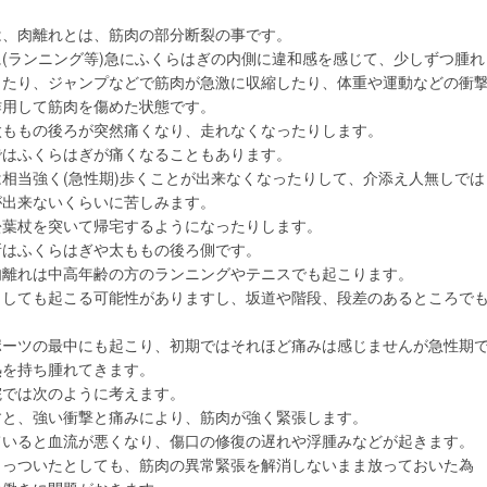
は、肉離れとは、筋肉の部分断裂の事です。
(ランニング等)急にふくらはぎの内側に違和感を感じて、少しずつ腫れ
きたり、ジャンプなどで筋肉が急激に収縮したり、体重や運動などの衝
作用して筋肉を傷めた状態です。
太ももの後ろが突然痛くなり、走れなくなったりします。
ではふくらはぎが痛くなることもあります。
相当強く(急性期)歩くことが出来なくなったりして、介添え人無しでは
が出来ないくらいに苦しみます。
松葉杖を突いて帰宅するようになったりします。
所はふくらはぎや太ももの後ろ側です。
肉離れは中高年齢の方のランニングやテニスでも起こります。
りしても起こる可能性がありますし、坂道や階段、段差のあるところで
ポーツの最中にも起こり、初期ではそれほど痛みは感じませんが急性期
熱を持ち腫れてきます。
院では次のように考えます。
すと、強い衝撃と痛みにより、筋肉が強く緊張します。
ていると血流が悪くなり、傷口の修復の遅れや浮腫みなどが起きます。
くっついたとしても、筋肉の異常緊張を解消しないまま放っておいた為