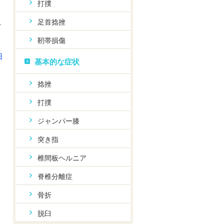
打撲
足首捻挫
へ
靭帯損傷
日
基本的な症状
捻挫
打撲
ジャンパー膝
突き指
椎間板ヘルニア
脊椎分離症
骨折
脱臼