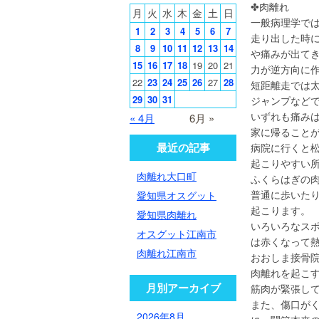
✤肉離れ
月
火
水
木
金
土
日
一般病理学で
1
2
3
4
5
6
7
走り出した時に
8
9
10
11
12
13
14
や痛みが出て
15
16
17
18
19
20
21
力が逆方向に
22
23
24
25
26
27
28
短距離走では
29
30
31
ジャンプなど
いずれも痛みは
« 4月
6月 »
家に帰ること
最近の記事
病院に行くと
起こりやすい
肉離れ大口町
ふくらはぎの
普通に歩いた
愛知県オスグット
起こります。
愛知県肉離れ
いろいろなス
オスグット江南市
は赤くなって
肉離れ江南市
おおしま接骨
肉離れを起こ
月別アーカイブ
筋肉が緊張し
また、傷口が
2026年8月