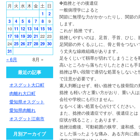
✤捻挫とその後遺症
月
火
水
木
金
土
日
一般病理学によると
1
2
関節に無理な力がかかったりし、関節の
3
4
5
6
7
8
9
します。
10
11
12
13
14
15
16
これが 捻挫 です。
17
18
19
20
21
22
23
捻挫しやすいのは、足首、手首、ひじ、
24
25
26
27
28
29
30
足関節の外くるぶしに、骨と骨をつない
う丈夫な線維組織があります。
31
足をくじいて靱帯が切れてしまうことを
« 6月
8月 »
高いところから落ちたりしたときにも手
捻挫は早い段階で適切な処置をしないと
最近の記事
で注意が必要です。
オスグット大口町
素人判断はせず、軽い捻挫でも接骨院の
捻挫 も軽い方と重い方がおり、重い人
肉離れ大口町
会社や学校にも行けません。
愛知県オスグット
なるべく速い処置を心がけてください。
愛知県肉離れ
また、捻挫の後遺症ですが、後遺症とは
オスグット江南市
症状が残ること」とあります。
捻挫治癒後、可動範囲の狭窄、違和感、
月別アーカイブ
とした張ったような痛み、ある方向に曲