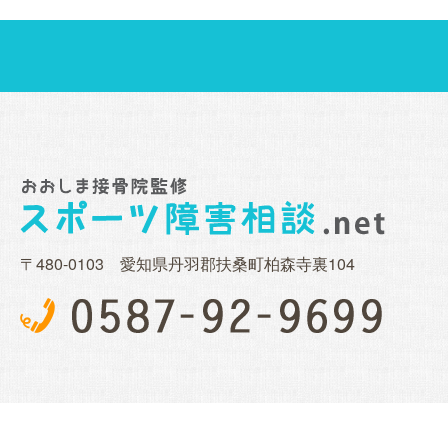
〒480-0103 愛知県丹羽郡扶桑町柏森寺裏104