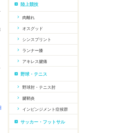
陸上競技
負
肉離れ
オスグッド
機
シンスプリント
ランナー膝
る
アキレス腱痛
合
野球・テニス
野球肘・テニス肘
腱鞘炎
日
インピンジメント症候群
サッカー・フットサル