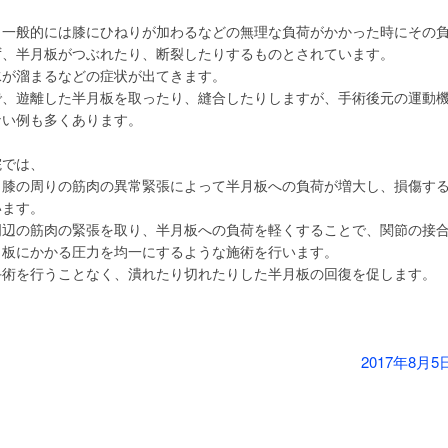
、一般的には膝にひねりが加わるなどの無理な負荷がかかった時にその
ず、半月板がつぶれたり、断裂したりするものとされています。
水が溜まるなどの症状が出てきます。
で、遊離した半月板を取ったり、縫合したりしますが、手術後元の運動
ない例も多くあります。
院では、
、膝の周りの筋肉の異常緊張によって半月板への負荷が増大し、損傷す
います。
周辺の筋肉の緊張を取り、半月板への負荷を軽くすることで、関節の接
月板にかかる圧力を均一にするような施術を行います。
手術を行うことなく、潰れたり切れたりした半月板の回復を促します。
2017年8月5