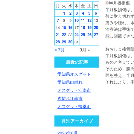
✤半月板損傷
月
火
水
木
金
土
日
半月板損傷は
1
2
3
4
5
6
荷に耐え切れ
7
8
9
10
11
12
13
痛みや腫れ、
14
15
16
17
18
19
20
治療法は手術
21
22
23
24
25
26
27
能に回復でき
28
29
30
31
おおしま接骨
« 7月
9月 »
半月板損傷は
最近の記事
ものと考えて
そのため、膝
愛知県オスグット
面を整え、半
それにより、
愛知県肉離れ
オスグット江南市
肉離れ江南市
オスグット扶桑町
月別アーカイブ
2026年8月