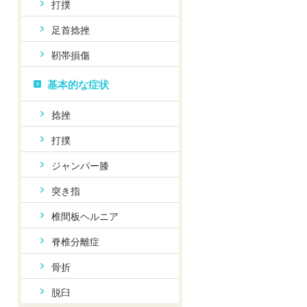
打撲
足首捻挫
靭帯損傷
基本的な症状
捻挫
打撲
ジャンパー膝
突き指
椎間板ヘルニア
脊椎分離症
骨折
脱臼