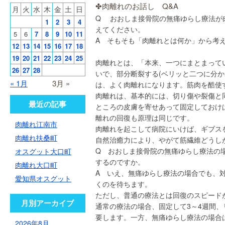
✤肉離れのお話し Q&A
月
火
水
木
金
土
日
Q おおしま接骨院の無痛ゆらし療法が
1
2
3
4
えてください。
5
6
7
8
9
10
11
A そもそも「肉離れとは何か」から考
12
13
14
15
16
17
18
19
20
21
22
23
24
25
肉離れとは、「本来、一つにまとまって
26
27
28
いで、部分断裂する(ベリッと二つに分か
« 1月
3月 »
は、よく肉離れになります。筋肉を酷使
肉離れは、基本的には、切り傷や裂傷と
最近の記事
ところの皮膚を寄せあって固定しておけ
離れの回復も原理は同じです。
肉離れ江南市
肉離れを起こして病院にいけば、ギブス
肉離れ扶桑町
自然治癒力により、やがて筋繊維どうし
Q おおしま接骨院の無痛ゆらし療法の
オスグット大口町
するのですか。
肉離れ大口町
A いえ、無痛ゆらし療法の場合でも、
愛知県オスグット
くのを待ちます。
ただし、普通の療法とは回復のスピード
月別アーカイブ
通常の療法の場合、固定して3～4週間、
要します。一方、無痛ゆらし療法の場合は
2026年8月