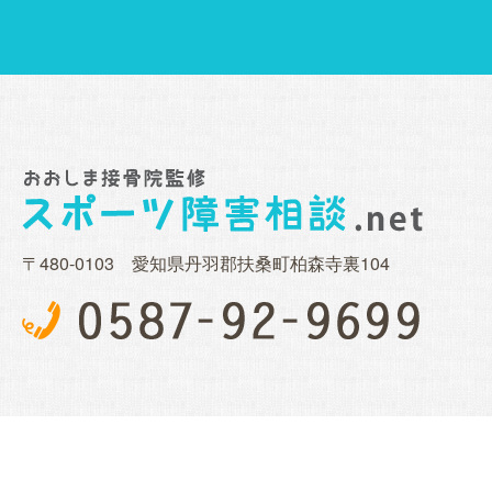
〒480-0103 愛知県丹羽郡扶桑町柏森寺裏104