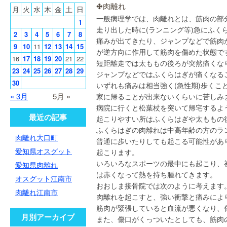
✤肉離
月
火
水
木
金
土
日
一般病理学では、肉離れとは、筋肉の部
1
走り出した時に(ランニング等)急にふく
2
3
4
5
6
7
8
痛みが出てきたり、ジャンプなどで筋肉
9
10
11
12
13
14
15
が逆方向に作用して筋肉を傷めた状態で
16
17
18
19
20
21
22
短距離走では太ももの後ろが突然痛くな
23
24
25
26
27
28
29
ジャンプなどではふくらはぎが痛くなる
30
いずれも痛みは相当強く(急性期)歩くこ
« 3月
5月 »
家に帰ることが出来ないくらいに苦しみ
病院に行くと松葉杖を突いて帰宅するよ
最近の記事
起こりやすい所はふくらはぎや太ももの
ふくらはぎの肉離れは中高年齢の方のラ
肉離れ大口町
普通に歩いたりしても起こる可能性があ
愛知県オスグット
起こります。
いろいろなスポーツの最中にも起こり、
愛知県肉離れ
は赤くなって熱を持ち腫れてきます。
オスグット江南市
おおしま接骨院では次のように考えます
肉離れ江南市
肉離れを起こすと、強い衝撃と痛みによ
筋肉が緊張していると血流が悪くなり、
月別アーカイブ
また、傷口がくっついたとしても、筋肉