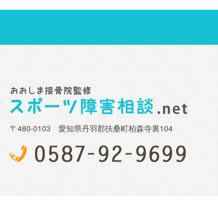
〒480-0103 愛知県丹羽郡扶桑町柏森寺裏104