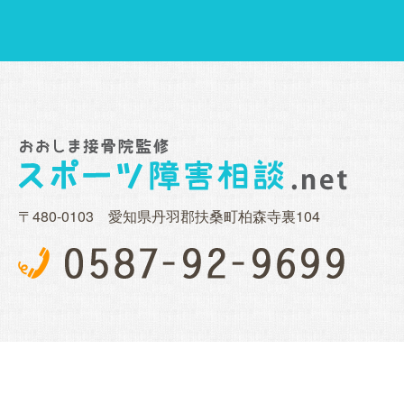
〒480-0103 愛知県丹羽郡扶桑町柏森寺裏104