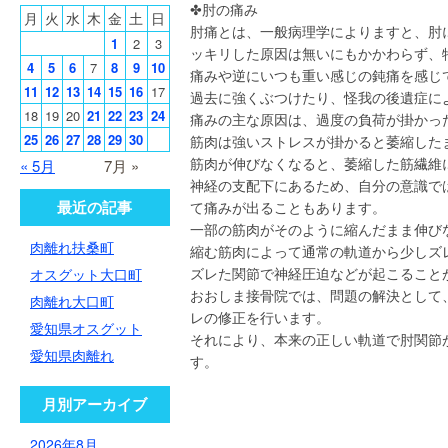
✤肘の痛み
月
火
水
木
金
土
日
肘痛とは、一般病理学によりますと、肘
1
2
3
ッキリした原因は無いにもかかわらず、
4
5
6
7
8
9
10
痛みや逆にいつも重い感じの鈍痛を感じ
11
12
13
14
15
16
17
過去に強くぶつけたり、怪我の後遺症に
18
19
20
21
22
23
24
痛みの主な原因は、過度の負荷が掛かっ
25
26
27
28
29
30
筋肉は強いストレスが掛かると萎縮した
筋肉が伸びなくなると、萎縮した筋繊維
« 5月
7月 »
神経の支配下にあるため、自分の意識で
最近の記事
て痛みが出ることもあります。
一部の筋肉がそのように縮んだまま伸び
肉離れ扶桑町
縮む筋肉によって通常の軌道から少しズ
ズレた関節で神経圧迫などが起こること
オスグット大口町
おおしま接骨院では、問題の解決として
肉離れ大口町
レの修正を行います。
愛知県オスグット
それにより、本来の正しい軌道で肘関節
愛知県肉離れ
す。
月別アーカイブ
2026年8月