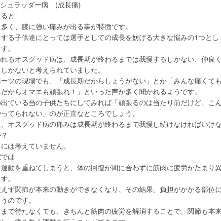
シュラッダー病 (成長痛)
よると
に多く、膝に強い痛みが出る事が特徴です。
をする子供達にとっては選手としての成長を妨げる大きな悩みの1つとし
ます。
われるオスグッド病は、成長期が終わるまでは我慢するしかない、仲良
くしかないと考えられていました。
ポーツの現場でも、「成長期だからしょうがない」とか「みんな痛くて
んだからオマエも頑張れ！」といった声が多く聞かれるようです。
の出ている当の子供たちにしてみれば「頑張るのは当たり前だけど、こ
やってられない」のが正直なところでしょう。
に、オスグッド病の痛みは成長期が終わるまで我慢し続けなければいけ
か？
うには考えていません。
院では
な運動を重ねてしまうと、体の回復が間に合わずに筋肉に疲労がたまり
ます。
使えず関節が本来の動きができなくなり、その結果、負担がかかる部位
まうのです。
るまで待たなくても、きちんと筋肉の疲労を解消することで、関節も本