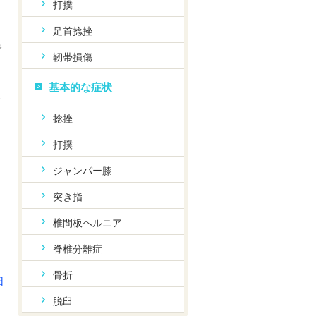
打撲
足首捻挫
。
で
靭帯損傷
基本的な症状
尖
捻挫
ま
打撲
ジャンパー膝
、
突き指
椎間板ヘルニア
脊椎分離症
骨折
日
脱臼