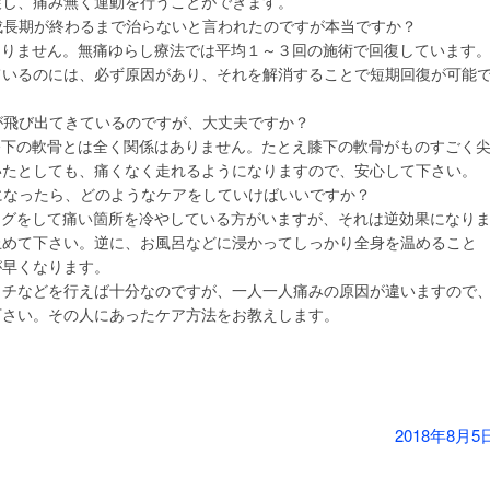
戻し、痛み無く運動を行うことができます。
成長期が終わるまで治らないと言われたのですが本当ですか？
ありません。無痛ゆらし療法では平均１～３回の施術で回復しています
ているのには、必ず原因があり、それを解消することで短期回復が可能
が飛び出てきているのですが、大丈夫ですか？
膝下の軟骨とは全く関係はありません。たとえ膝下の軟骨がものすごく
いたとしても、痛くなく走れるようになりますので、安心して下さい。
になったら、どのようなケアをしていけばいいですか？
ングをして痛い箇所を冷やしている方がいますが、それは逆効果になり
止めて下さい。逆に、お風呂などに浸かってしっかり全身を温めること
が早くなります。
ッチなどを行えば十分なのですが、一人一人痛みの原因が違いますので
下さい。その人にあったケア方法をお教えします。
2018年8月5