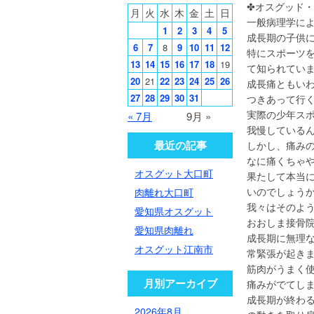
✤オスグッド・
月
火
水
木
金
土
日
一般病理学に
1
2
3
4
5
成長期の子供
6
7
8
9
10
11
12
特にスポーツ
13
14
15
16
17
18
19
て知られてい
20
21
22
23
24
25
26
成長痛ともい
27
28
29
30
31
つきあって行
実際の少年ス
« 7月
9月 »
我慢している
最近の記事
しかし、痛み
なに痛くちゃ
オスグット大口町
果たして本当
いのでしょう
肉離れ大口町
我々はそのよ
愛知県オスグット
おおしま接骨
愛知県肉離れ
成長期に無理
オスグット江南市
常緊張が起き
筋肉がうまく
月別アーカイブ
痛みがでてし
成長期が終わ
2026年8月