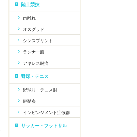
陸上競技
肉離れ
オスグッド
く
シンスプリント
も
ランナー膝
アキレス腱痛
ん
野球・テニス
な
野球肘・テニス肘
腱鞘炎
異
インピンジメント症候群
に
サッカー・フットサル
来