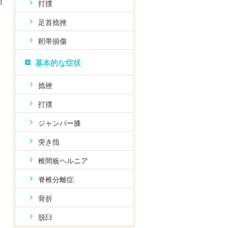
日
打撲
足首捻挫
靭帯損傷
基本的な症状
捻挫
打撲
ジャンパー膝
突き指
椎間板ヘルニア
脊椎分離症
骨折
脱臼