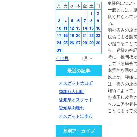
✤腰痛について
月
火
水
木
金
土
日
一般的には、
1
2
良く知られて
3
4
5
6
7
8
9
ね。
10
11
12
13
14
15
16
腰の痛みの原
17
18
19
20
21
22
23
疲労による筋
24
25
26
27
28
29
30
が起こること
ら、脊髄の神
31
特に、椎間板が
« 11月
1月 »
している場合で
本質的な回復
最近の記事
以上が、腰痛
オスグット大口町
は、痛みの原
施術によって
肉離れ大口町
を修正し改善
愛知県オスグット
ヘルニアや脊
愛知県肉離れ
ことによって
オスグット江南市
月別アーカイブ