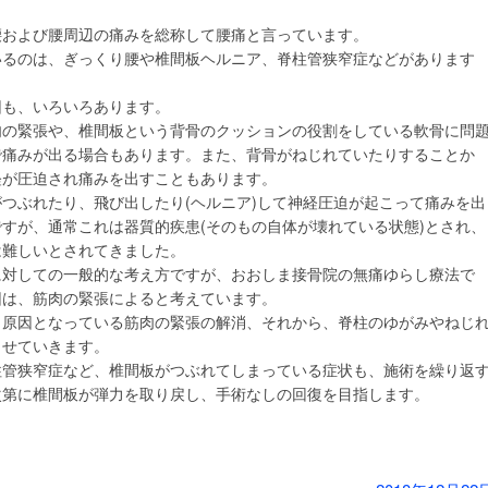
腰および腰周辺の痛みを総称して腰痛と言っています。
いるのは、ぎっくり腰や椎間板ヘルニア、脊柱管狭窄症などがあります
因も、いろいろあります。
肉の緊張や、椎間板という背骨のクッションの役割をしている軟骨に問
で痛みが出る場合もあります。また、背骨がねじれていたりすることか
経が圧迫され痛みを出すこともあります。
つぶれたり、飛び出したり(ヘルニア)して神経圧迫が起こって痛みを出
すが、通常これは器質的疾患(そのもの自体が壊れている状態)とされ、
は難しいとされてきました。
に対しての一般的な考え方ですが、おおしま接骨院の無痛ゆらし療法で
因は、筋肉の緊張によると考えています。
、原因となっている筋肉の緊張の解消、それから、脊柱のゆがみやねじ
させていきます。
柱管狭窄症など、椎間板がつぶれてしまっている症状も、施術を繰り返
次第に椎間板が弾力を取り戻し、手術なしの回復を目指します。