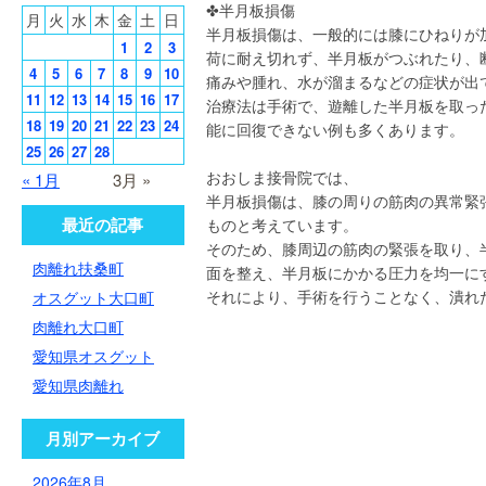
✤半月板損傷
月
火
水
木
金
土
日
半月板損傷は、一般的には膝にひねりが
1
2
3
荷に耐え切れず、半月板がつぶれたり、
4
5
6
7
8
9
10
痛みや腫れ、水が溜まるなどの症状が出
11
12
13
14
15
16
17
治療法は手術で、遊離した半月板を取っ
18
19
20
21
22
23
24
能に回復できない例も多くあります。
25
26
27
28
おおしま接骨院では、
« 1月
3月 »
半月板損傷は、膝の周りの筋肉の異常緊
最近の記事
ものと考えています。
そのため、膝周辺の筋肉の緊張を取り、
肉離れ扶桑町
面を整え、半月板にかかる圧力を均一に
それにより、手術を行うことなく、潰れ
オスグット大口町
肉離れ大口町
愛知県オスグット
愛知県肉離れ
月別アーカイブ
2026年8月