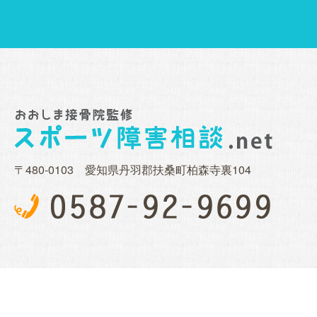
〒480-0103 愛知県丹羽郡扶桑町柏森寺裏104