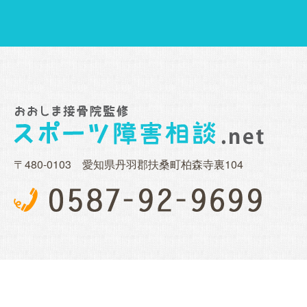
〒480-0103 愛知県丹羽郡扶桑町柏森寺裏104