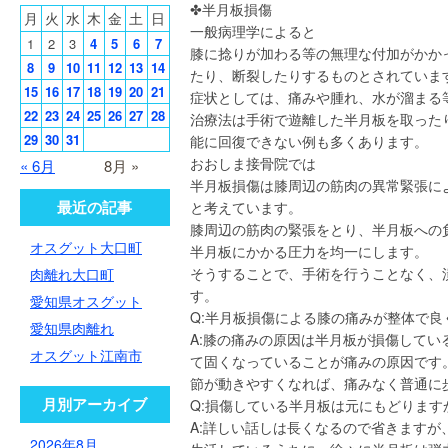
✤半月板損傷
月
火
水
木
金
土
日
一般病理学によると
1
2
3
4
5
6
7
膝に捻りが加わる等の無理な付加がかか
8
9
10
11
12
13
14
たり、断裂したりするものとされていま
15
16
17
18
19
20
21
症状としては、痛みや腫れ、水が溜まる
22
23
24
25
26
27
28
治療法は手術で遊離した半月板を取った
29
30
31
能に回復できない例も多くあります。
おおしま接骨院では
« 6月
8月 »
半月板損傷は膝周辺の筋肉の異常緊張に
最近の記事
と考えています。
膝周辺の筋肉の緊張をとり、半月板への
オスグット大口町
半月板にかかる圧力を均一にします。
そうすることで、手術を行うことなく、
肉離れ大口町
す。
愛知県オスグット
Q:半月板損傷による膝の痛みが整体で良
愛知県肉離れ
A:膝の痛みの原因は半月板が損傷して
オスグット江南市
て固くなっていることが痛みの原因です
節が動きやすくなれば、痛みなく普通に
月別アーカイブ
Q:損傷している半月板は元にもどります
A:詳しい話しは長くなるので省きます
2026年8月