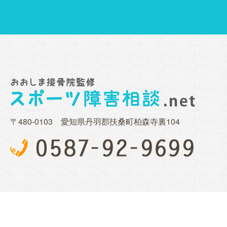
〒480-0103 愛知県丹羽郡扶桑町柏森寺裏104