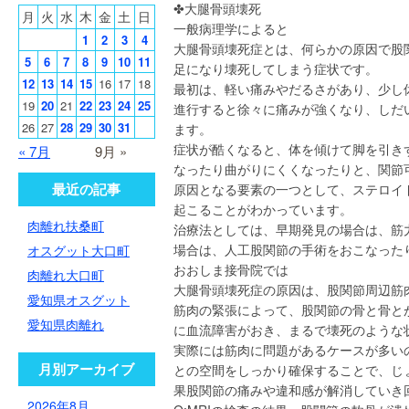
✤大腿骨頭壊死
月
火
水
木
金
土
日
一般病理学によると
1
2
3
4
大腿骨頭壊死症とは、何らかの原因で股
5
6
7
8
9
10
11
足になり壊死してしまう症状です。
12
13
14
15
16
17
18
最初は、軽い痛みやだるさがあり、少し
19
20
21
22
23
24
25
進行すると徐々に痛みが強くなり、しだ
26
27
28
29
30
31
ます。
症状が酷くなると、体を傾けて脚を引き
« 7月
9月 »
なったり曲がりにくくなったりと、関節
最近の記事
原因となる要素の一つとして、ステロイ
起こることがわかっています。
肉離れ扶桑町
治療法としては、早期発見の場合は、筋
場合は、人工股関節の手術をおこなった
オスグット大口町
おおしま接骨院では
肉離れ大口町
大腿骨頭壊死症の原因は、股関節周辺筋
愛知県オスグット
筋肉の緊張によって、股関節の骨と骨と
愛知県肉離れ
に血流障害がおき、まるで壊死のような
実際には筋肉に問題があるケースが多い
月別アーカイブ
との空間をしっかり確保することで、じ
果股関節の痛みや違和感が解消していき
2026年8月