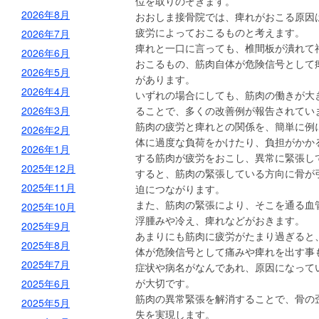
位を取りのぞきます。
2026年8月
おおしま接骨院では、痺れがおこる原因
疲労によっておこるものと考えます。
2026年7月
痺れと一口に言っても、椎間板が潰れて
2026年6月
おこるもの、筋肉自体が危険信号として
2026年5月
があります。
2026年4月
いずれの場合にしても、筋肉の働きが大
2026年3月
ることで、多くの改善例が報告されてい
筋肉の疲労と痺れとの関係を、簡単に例
2026年2月
体に過度な負荷をかけたり、負担がかか
2026年1月
する筋肉が疲労をおこし、異常に緊張し
2025年12月
すると、筋肉の緊張している方向に骨が
2025年11月
迫につながります。
また、筋肉の緊張により、そこを通る血
2025年10月
浮腫みや冷え、痺れなどがおきます。
2025年9月
あまりにも筋肉に疲労がたまり過ぎると
2025年8月
体が危険信号として痛みや痺れを出す事
2025年7月
症状や病名がなんであれ、原因になって
が大切です。
2025年6月
筋肉の異常緊張を解消することで、骨の
2025年5月
失を実現します。