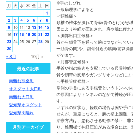
✤手のしびれ
月
火
水
木
金
土
日
一般病理学によると
1
＜頸椎症＞
2
3
4
5
6
7
8
頸椎の椎体が潰れて骨棘(骨のとげ)が形
9
10
11
12
13
14
15
因により神経が圧迫され、肩や腕に痺れ
16
17
18
19
20
21
22
＜胸郭出口症候群＞
23
24
25
26
27
28
29
首から鎖骨下を通って腕につながっている
一肋骨の間)や、鎖骨付近の筋肉(前斜角
30
がでます。
« 8月
10月 »
＜肘部管症候群＞
手首や指の筋肉を支配している尺骨神経
最近の記事
骨や靭帯の変形やガングリオンなどによ
肉離れ扶桑町
＜手根管症候群＞
掌側の手首にある手根管というトンネル
オスグット大口町
の原因によりトンネルのなかで神経が圧
肉離れ大口町
す。
愛知県オスグット
いずれの症状も、軽度の場合は腕や手に
愛知県肉離れ
せんが、重度になると、腕の挙上困難、
治療方法は、悪化させる動作の禁止、非
月別アーカイブ
り、椎間板で神経圧迫がある場合には、