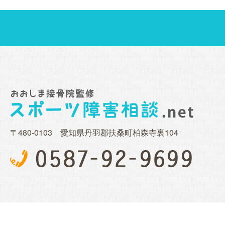
〒480-0103 愛知県丹羽郡扶桑町柏森寺裏104