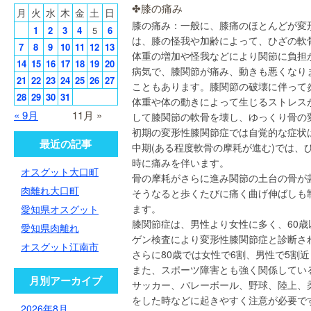
✤膝の痛み
月
火
水
木
金
土
日
膝の痛み：一般に、膝痛のほとんどが変
1
2
3
4
5
6
は、膝の怪我や加齢によって、ひざの軟
7
8
9
10
11
12
13
体重の増加や怪我などにより関節に負担
14
15
16
17
18
19
20
病気で、膝関節が痛み、動きも悪くなり
21
22
23
24
25
26
27
こともあります。膝関節の破壊に伴って
28
29
30
31
体重や体の動きによって生じるストレス
« 9月
11月 »
して膝関節の軟骨を壊し、ゆっくり骨の
初期の変形性膝関節症では自覚的な症状
最近の記事
中期(ある程度軟骨の摩耗が進む)では、
時に痛みを伴います。
オスグット大口町
骨の摩耗がさらに進み関節の土台の骨が
肉離れ大口町
そうなると歩くたびに痛く曲げ伸ばしも
ます。
愛知県オスグット
膝関節症は、男性より女性に多く、60歳
愛知県肉離れ
ゲン検査により変形性膝関節症と診断さ
オスグット江南市
さらに80歳では女性で6割、男性で5割
また、スポーツ障害とも強く関係してい
月別アーカイブ
サッカー、バレーボール、野球、陸上、
をした時などに起きやすく注意が必要で
2026年8月