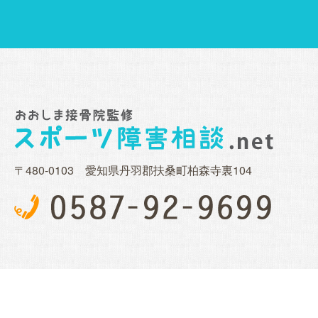
〒480-0103 愛知県丹羽郡扶桑町柏森寺裏104