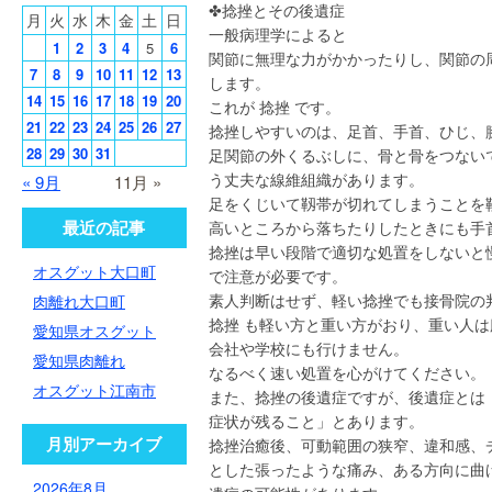
✤捻挫とその後遺症
月
火
水
木
金
土
日
一般病理学によると
1
2
3
4
5
6
関節に無理な力がかかったりし、関節の
7
8
9
10
11
12
13
します。
14
15
16
17
18
19
20
これが 捻挫 です。
21
22
23
24
25
26
27
捻挫しやすいのは、足首、手首、ひじ、
28
29
30
31
足関節の外くるぶしに、骨と骨をつない
う丈夫な線維組織があります。
« 9月
11月 »
足をくじいて靱帯が切れてしまうことを
最近の記事
高いところから落ちたりしたときにも手
捻挫は早い段階で適切な処置をしないと
オスグット大口町
で注意が必要です。
素人判断はせず、軽い捻挫でも接骨院の
肉離れ大口町
捻挫 も軽い方と重い方がおり、重い人
愛知県オスグット
会社や学校にも行けません。
愛知県肉離れ
なるべく速い処置を心がけてください。
オスグット江南市
また、捻挫の後遺症ですが、後遺症とは
症状が残ること」とあります。
月別アーカイブ
捻挫治癒後、可動範囲の狭窄、違和感、
とした張ったような痛み、ある方向に曲
2026年8月