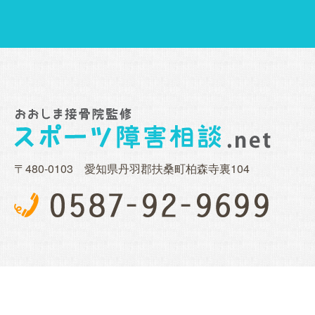
〒480-0103 愛知県丹羽郡扶桑町柏森寺裏104