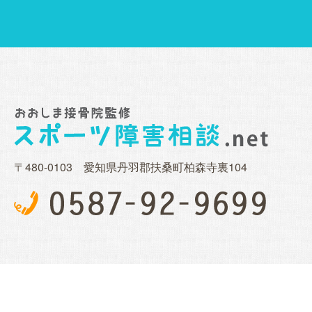
〒480-0103 愛知県丹羽郡扶桑町柏森寺裏104