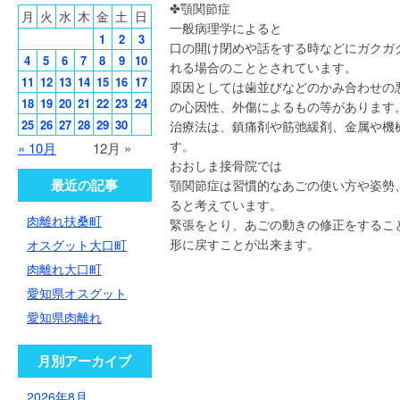
✤顎関節
月
火
水
木
金
土
日
一般病理学によると
1
2
3
口の開け閉めや話をする時などにガクガ
4
5
6
7
8
9
10
れる場合のこととされています。
11
12
13
14
15
16
17
原因としては歯並びなどのかみ合わせの
18
19
20
21
22
23
24
の心因性、外傷によるもの等があります
25
26
27
28
29
30
治療法は、鎮痛剤や筋弛緩剤、金属や機
す。
« 10月
12月 »
おおしま接骨院では
最近の記事
顎関節症は習慣的なあごの使い方や姿勢
ると考えています。
肉離れ扶桑町
緊張をとり、あごの動きの修正をするこ
形に戻すことが出来ます。
オスグット大口町
肉離れ大口町
愛知県オスグット
愛知県肉離れ
月別アーカイブ
2026年8月