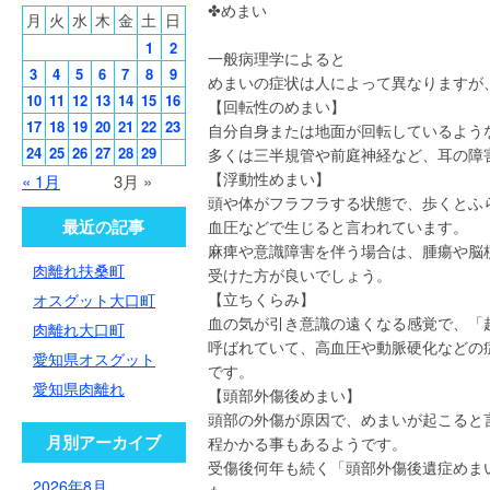
✤めまい
月
火
水
木
金
土
日
1
2
一般病理学によると
3
4
5
6
7
8
9
めまいの症状は人によって異なりますが
10
11
12
13
14
15
16
【回転性のめまい】
17
18
19
20
21
22
23
自分自身または地面が回転しているよう
24
25
26
27
28
29
多くは三半規管や前庭神経など、耳の障
【浮動性めまい】
« 1月
3月 »
頭や体がフラフラする状態で、歩くとふ
最近の記事
血圧などで生じると言われています。
麻痺や意識障害を伴う場合は、腫瘍や脳
肉離れ扶桑町
受けた方が良いでしょう。
【立ちくらみ】
オスグット大口町
血の気が引き意識の遠くなる感覚で、「
肉離れ大口町
呼ばれていて、高血圧や動脈硬化などの
愛知県オスグット
です。
愛知県肉離れ
【頭部外傷後めまい】
頭部の外傷が原因で、めまいが起こると
月別アーカイブ
程かかる事もあるようです。
受傷後何年も続く「頭部外傷後遺症めま
2026年8月