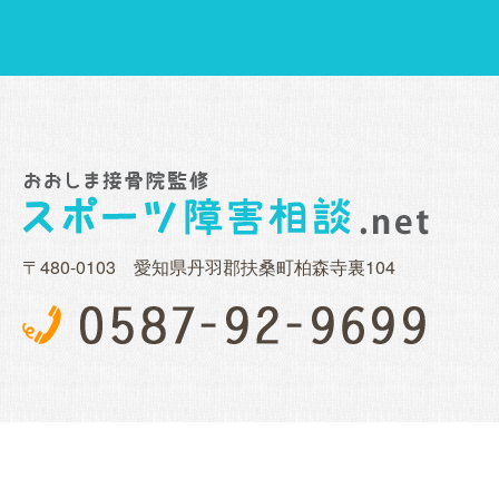
〒480-0103 愛知県丹羽郡扶桑町柏森寺裏104