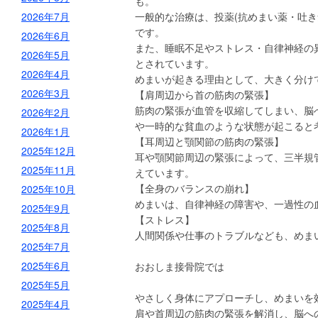
も。
2026年7月
一般的な治療は、投薬(抗めまい薬・吐き
です。
2026年6月
また、睡眠不足やストレス・自律神経の
2026年5月
とされています。
2026年4月
めまいが起きる理由として、大きく分け
2026年3月
【肩周辺から首の筋肉の緊張】
筋肉の緊張が血管を収縮してしまい、脳
2026年2月
や一時的な貧血のような状態が起こると
2026年1月
【耳周辺と顎関節の筋肉の緊張】
2025年12月
耳や顎関節周辺の緊張によって、三半規
2025年11月
えています。
【全身のバランスの崩れ】
2025年10月
めまいは、自律神経の障害や、一過性の
2025年9月
【ストレス】
2025年8月
人間関係や仕事のトラブルなども、めま
2025年7月
2025年6月
おおしま接骨院では
2025年5月
やさしく身体にアプローチし、めまいを
2025年4月
肩や首周辺の筋肉の緊張を解消し、脳へ