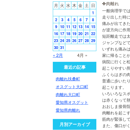
✤
月
火
水
木
金
土
日
一般病理学で
1
走り出した時に
2
3
4
5
6
7
8
痛みが出てき
9
10
11
12
13
14
15
が逆方向に作
16
17
18
19
20
21
22
短距離走では
23
24
25
26
27
28
29
ジャンプなど
30
31
いずれも痛みは
« 2月
4月 »
家に帰ること
病院に行くと
最近の記事
起こりやすい
ふくらはぎの
肉離れ扶桑町
普通に歩いた
オスグット大口町
起こります。
いろいろなス
肉離れ大口町
は赤くなって
愛知県オスグット
おおしま接骨
愛知県肉離れ
肉離れを起こ
筋肉が緊張し
月別アーカイブ
また、傷口が