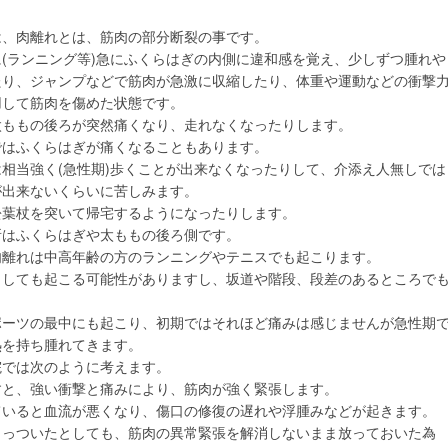
肉離れ
は、肉離れとは、筋肉の部分断裂の事です。
(ランニング等)急にふくらはぎの内側に違和感を覚え、少しずつ腫れや
たり、ジャンプなどで筋肉が急激に収縮したり、体重や運動などの衝撃
用して筋肉を傷めた状態です。
太ももの後ろが突然痛くなり、走れなくなったりします。
ではふくらはぎが痛くなることもあります。
相当強く(急性期)歩くことが出来なくなったりして、介添え人無しでは
が出来ないくらいに苦しみます。
松葉杖を突いて帰宅するようになったりします。
所はふくらはぎや太ももの後ろ側です。
肉離れは中高年齢の方のランニングやテニスでも起こります。
りしても起こる可能性がありますし、坂道や階段、段差のあるところで
ポーツの最中にも起こり、初期ではそれほど痛みは感じませんが急性期
熱を持ち腫れてきます。
院では次のように考えます。
すと、強い衝撃と痛みにより、筋肉が強く緊張します。
ていると血流が悪くなり、傷口の修復の遅れや浮腫みなどが起きます。
くっついたとしても、筋肉の異常緊張を解消しないまま放っておいた為