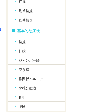
打撲
足首捻挫
へ
靭帯損傷
日
基本的な症状
捻挫
打撲
ジャンパー膝
突き指
椎間板ヘルニア
脊椎分離症
骨折
脱臼