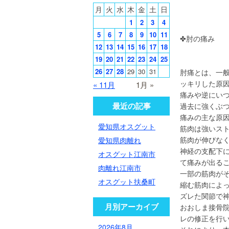
月
火
水
木
金
土
日
1
2
3
4
5
6
7
8
9
10
11
✤肘の痛み
12
13
14
15
16
17
18
19
20
21
22
23
24
25
26
27
28
29
30
31
肘痛とは、一
ッキリした原
« 11月
1月 »
痛みや逆にい
最近の記事
過去に強くぶ
痛みの主な原
愛知県オスグット
筋肉は強いス
筋肉が伸びな
愛知県肉離れ
神経の支配下
オスグット江南市
て痛みが出る
肉離れ江南市
一部の筋肉が
オスグット扶桑町
縮む筋肉によ
ズレた関節で
月別アーカイブ
おおしま接骨
レの修正を行
2026年8月