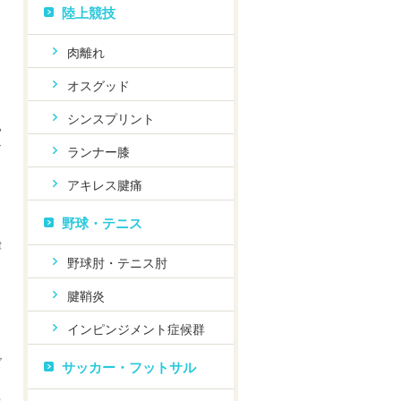
陸上競技
肉離れ
オスグッド
シンスプリント
ハ
な
ランナー膝
アキレス腱痛
野球・テニス
律
野球肘・テニス肘
っ
腱鞘炎
く
インピンジメント症候群
ズ
サッカー・フットサル