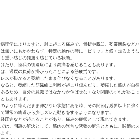
般病理学によりますと、肘に起こる痛みで、骨折や脱臼、靭帯断裂など
因は無いにもかかわらず、特定の動作の時に「ビリッ」と鋭く走るよう
つも重い感じの鈍痛を感じている状態。
つけたり、怪我の後遺症により鈍痛を感じることもあります。
因は、過度の負荷が掛かったことによる筋疲労です。
トレスが掛かると萎縮したまま伸びなくなることがあります。
くなると、萎縮した筋繊維に剥離が起こり傷んだり、萎縮した筋肉が自
にあるため、自分の意識ではなかなか伸ばせなくなり関節のずれが起こ
こともあります。
そのように縮んだまま伸びない状態にある時、その関節は必要以上に強
って通常の軌道から少しズレた動きをするようになります。
神経圧迫などが起こることがあり、痛みの症状として現れてきます。
院では、問題の解決として、筋肉の異常な緊張の解消とともに、関節の
います。