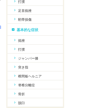
で
打撲
足首捻挫
靭帯損傷
日
基本的な症状
捻挫
打撲
ジャンパー膝
突き指
椎間板ヘルニア
脊椎分離症
骨折
脱臼