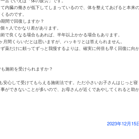
を一言でいえば「体の疲労」です。
って内臓の働きが低下してしまっているので、体を整えてあげると本来
てくるのです。
の期間で回復しますか？
、個々人でかなり差があります。
施術で良くなる場合もあれば、半年以上かかる場合もあります。
3ヶ月間くらいだとは思いますが、ハッキリとは答えられません。
せず薬だけに頼ってずっと我慢するよりは、確実に何倍も早く回復に向
。
でも施術を受けられますか？
。
でも安心して受けてもらえる施術法です。ただ小さいお子さんはじっと寝
る事ができないことが多いので、お母さんが近くであやしてくれると助
2023年12月15