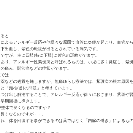
よると
物によるアレルギー反応や他様々な原因で血管に炎症が起こり、血管か
皮下出血し、紫色の斑紋が出るとされている病気です。
ですが、主に四肢(特に下肢)に紫色の斑紋がでます。
かあり、アレルギー性紫斑病と呼ばれるものは、小児に多く発症し、紫
足の痛み、関節痛などの症状がでます。
院では
投薬などの処置を施しますが、無痛ゆらし療法では、紫斑病の根本原因
と「頸椎(首)の問題」と考えています。
見つけ出し解消することで、アレルギー反応が徐々におさまり、紫斑や
を早期回復に導きます。
が整体で良くなるのですか？
と長くなるのですが・・、
あれ、体を回復する事ができるのは薬ではなく「内臓の働き」によるも