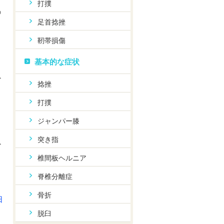
打撲
の
足首捻挫
靭帯損傷
基本的な症状
か
捻挫
打撲
ジャンパー膝
突き指
か
椎間板ヘルニア
脊椎分離症
骨折
日
脱臼