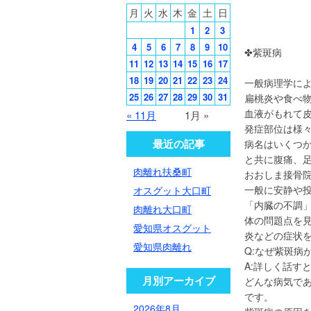
月
火
水
木
金
土
日
1
2
3
4
5
6
7
8
9
10
✤紫斑病
11
12
13
14
15
16
17
18
19
20
21
22
23
24
一般病理学に
25
26
27
28
29
30
31
扁桃炎や食べ
血液がもれて
« 11月
1月 »
発症部位は様々
最近の記事
病名はいくつ
と共に腹痛、
肉離れ扶桑町
おおしま接骨
一般に安静や
オスグット大口町
「内臓の不調」
肉離れ大口町
体の問題点を
愛知県オスグット
炎などの症状
愛知県肉離れ
Q:なぜ紫斑病
A:詳しく話す
月別アーカイブ
どんな病気で
です。
2026年8月