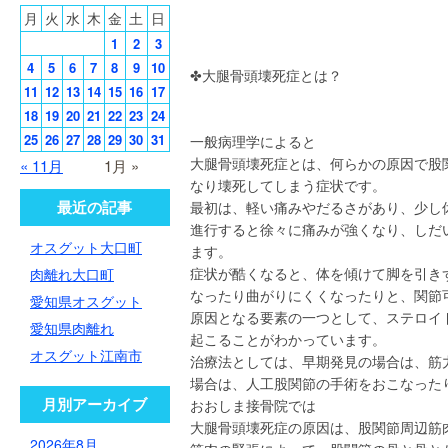
月
火
水
木
金
土
日
1
2
3
4
5
6
7
8
9
10
✤大腿骨頭壊死症とは？
11
12
13
14
15
16
17
18
19
20
21
22
23
24
25
26
27
28
29
30
31
一般病理学によると
大腿骨頭壊死症とは、何らかの原因で股
« 11月
1月 »
なり壊死してしまう症状です。
最近の記事
最初は、軽い痛みやだるさがあり、少し
進行すると徐々に痛みが強くなり、しだ
オスグット大口町
ます。
症状が酷くなると、体を傾けて脚を引き
肉離れ大口町
なったり曲がりにくくなったりと、関節
愛知県オスグット
原因となる要素の一つとして、ステロイ
愛知県肉離れ
起こることがわかっています。
オスグット江南市
治療法としては、早期発見の場合は、筋
場合は、人工股関節の手術をおこなった
月別アーカイブ
おおしま接骨院では
大腿骨頭壊死症の原因は、股関節周辺筋
2026年8月