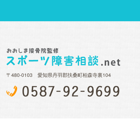
〒480-0103 愛知県丹羽郡扶桑町柏森寺裏104