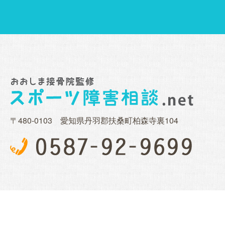
〒480-0103 愛知県丹羽郡扶桑町柏森寺裏104