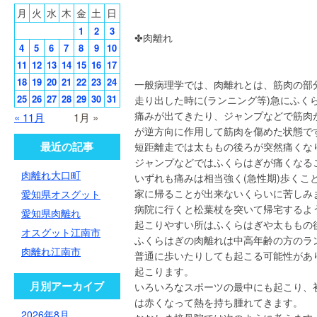
月
火
水
木
金
土
日
1
2
3
✤肉離れ
4
5
6
7
8
9
10
11
12
13
14
15
16
17
18
19
20
21
22
23
24
一般病理学では、肉離れとは、筋肉の部
25
26
27
28
29
30
31
走り出した時に(ランニング等)急にふく
痛みが出てきたり、ジャンプなどで筋肉
« 11月
1月 »
が逆方向に作用して筋肉を傷めた状態で
最近の記事
短距離走では太ももの後ろが突然痛くな
ジャンプなどではふくらはぎが痛くなる
肉離れ大口町
いずれも痛みは相当強く(急性期)歩くこ
家に帰ることが出来ないくらいに苦しみ
愛知県オスグット
病院に行くと松葉杖を突いて帰宅するよ
愛知県肉離れ
起こりやすい所はふくらはぎや太ももの
オスグット江南市
ふくらはぎの肉離れは中高年齢の方のラ
肉離れ江南市
普通に歩いたりしても起こる可能性があ
起こります。
月別アーカイブ
いろいろなスポーツの最中にも起こり、
は赤くなって熱を持ち腫れてきます。
2026年8月