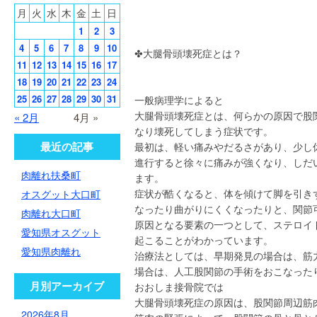
月
火
水
木
金
土
日
1
2
3
4
5
6
7
8
9
10
✤大腿骨頭壊死症とは？
11
12
13
14
15
16
17
18
19
20
21
22
23
24
25
26
27
28
29
30
31
一般病理学によると
大腿骨頭壊死症とは、何らかの原因で股
« 2月
4月 »
なり壊死してしまう症状です。
最近の記事
最初は、軽い痛みやだるさがあり、少し
進行すると徐々に痛みが強くなり、しだ
肉離れ扶桑町
ます。
症状が酷くなると、体を傾けて脚を引き
オスグット大口町
なったり曲がりにくくなったりと、関節
肉離れ大口町
原因となる要素の一つとして、ステロイ
愛知県オスグット
起こることがわかっています。
愛知県肉離れ
治療法としては、早期発見の場合は、筋
場合は、人工股関節の手術をおこなった
月別アーカイブ
おおしま接骨院では
大腿骨頭壊死症の原因は、股関節周辺筋
2026年8月