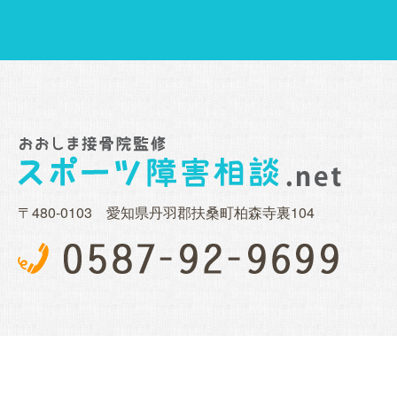
〒480-0103 愛知県丹羽郡扶桑町柏森寺裏104