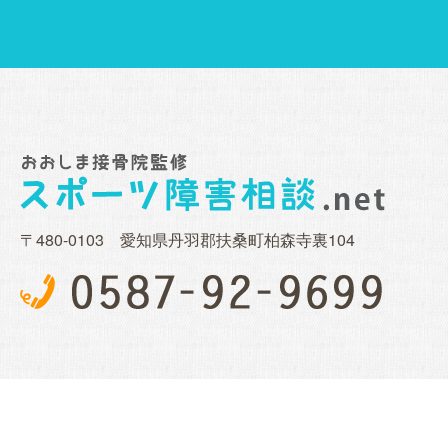
〒480-0103 愛知県丹羽郡扶桑町柏森寺裏104