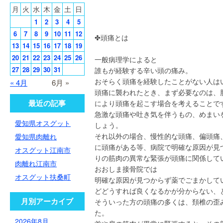
月
火
水
木
金
土
日
1
2
3
4
5
6
7
8
9
10
11
12
✤頭痛とは
13
14
15
16
17
18
19
20
21
22
23
24
25
26
一般病理学によると
27
28
29
30
31
誰もが経験する辛い頭の痛み。
おそらく頭痛を経験したことがない人は
« 4月
6月 »
頭痛に襲われたとき、まず必要なのは、
最近の記事
により頭痛を起こす場合を考えることで
急激な頭痛や吐き気を伴うもの、めまい
愛知県オスグット
しょう。
それ以外の場合、慢性的な頭痛、偏頭痛、
愛知県肉離れ
に頭痛がある等、病院で明確な原因が見
オスグット江南市
りの筋肉の異常な緊張が頭痛に関係して
肉離れ江南市
おおしま接骨院では
オスグット扶桑町
明確な原因が見つからず薬でごまかして
どどうすれば良くなるかが分からない、
月別アーカイブ
そういった方の頭痛の多くは、頚椎の歪
た。
2026年8月