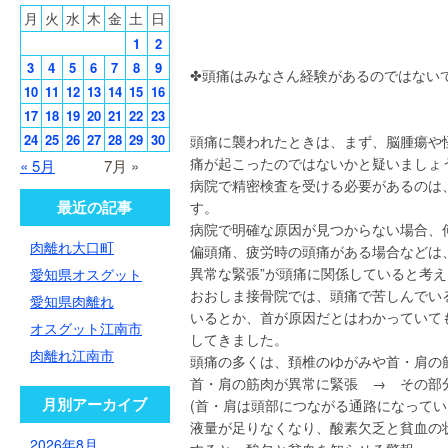
月
火
水
木
金
土
日
1
2
3
4
5
6
7
8
9
✤頭痛はみなさん経験があるのではない
10
11
12
13
14
15
16
17
18
19
20
21
22
23
24
25
26
27
28
29
30
頭痛に襲われたときは、まず、脳腫瘍や
痛が起こったのではないかと疑いましょ
« 5月
7月 »
病院で精密検査を受ける必要があるのは
最近の記事
す。
病院で明確な原因が見つからない場合、
肉離れ大口町
偏頭痛、疲労時の頭痛がある場合などは、
異常な緊張”が頭痛に関係していると考
愛知県オスグット
おおしま接骨院では、頭痛で苦しんでい
愛知県肉離れ
いるとか、首が原因だとはわかっていて
オスグット江南市
してきました。
肉離れ江南市
頭痛の多くは、頚椎のゆがみや首・肩の
首・肩の筋肉が異常に緊張 → その部
月別アーカイブ
(首・肩は頭部につながる通路になって
液量が足りなくなり、酸素欠乏と貧血の
2026年8月