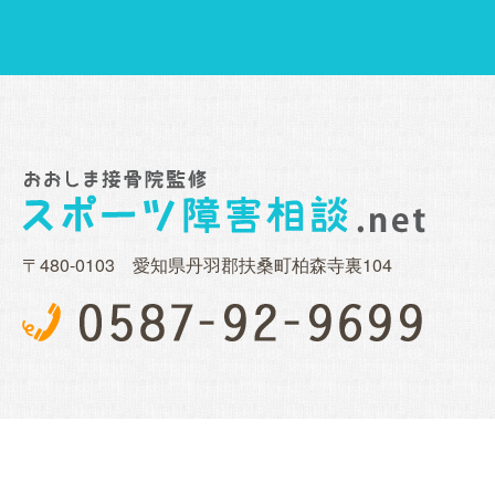
〒480-0103 愛知県丹羽郡扶桑町柏森寺裏104